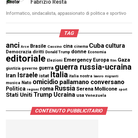
Fabrizio Resta
Informatico, sindacalista, appassionato di politica e sportivo
TAG
anci
Cuba
cultura
Brasile
cina
cinema
Cassino
Arce
donne
Democrazia
diritti
Donald Trump
Economia
editoriale
Emergency
Gaza
Europa
Elezioni
film
guerra russia-ucraina
guerra
governo
giustizia
Italia
Israele
Iran
istat
italia nostra
lavoro
migranti
omicidio
pallamano conversano
Nato
musica
Russia
Politica
roma
Serena Mollicone
regioni
sport
Trump
Stati Uniti
Ucraina
usa
Venezuela
CONTENUTO PUBBLICITARIO