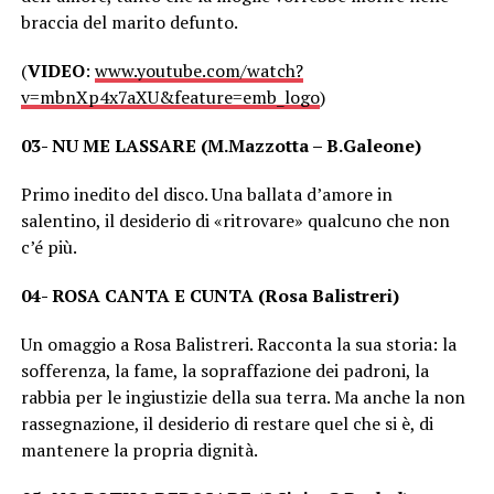
braccia del marito defunto.
(
VIDEO
:
www.youtube.com/watch?
v=mbnXp4x7aXU&feature=emb_logo
)
03- NU ME LASSARE (M.Mazzotta – B.Galeone)
Primo inedito del disco. Una ballata d’amore in
salentino, il desiderio di «ritrovare» qualcuno che non
c’é più.
04- ROSA CANTA E CUNTA (Rosa Balistreri)
Un omaggio a Rosa Balistreri. Racconta la sua storia: la
sofferenza, la fame, la sopraffazione dei padroni, la
rabbia per le ingiustizie della sua terra. Ma anche la non
rassegnazione, il desiderio di restare quel che si è, di
mantenere la propria dignità.