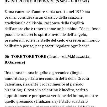
05- NO POTHO REPOSARE (S.Sini – G.Rachel)
É una canzone d’amore sarda scritta nel 1920 ma
oramai considerata un classico della canzone
tradizionale dell’isola. Racconta della fragilità
dell’amore che è tenero come un bambino: “Se mi fosse
possibile ruberei lo spirito invisibile dell’angelo,
prenderei il sole e le stelle del cielo e creerei un mondo
bellissimo per te, per poterti regalare ogni bene”.
06- TORE TORE TORE (Trad. – el. M.Mazzotta,
B.Galeone)
Una ninna nanna in griko o grecanico (lingua
minoritaria parlata nei comuni detti della Grecía
Salentina, risalente probabilmente al periodo
bizantino). Il testo in salentino è inedito, scritto
appositamente per questa versione del brano, mentre
quello grecanico (tradizionale) è stato adattarlo
musicalmente su un tempo dispari, tipico dei balkani,