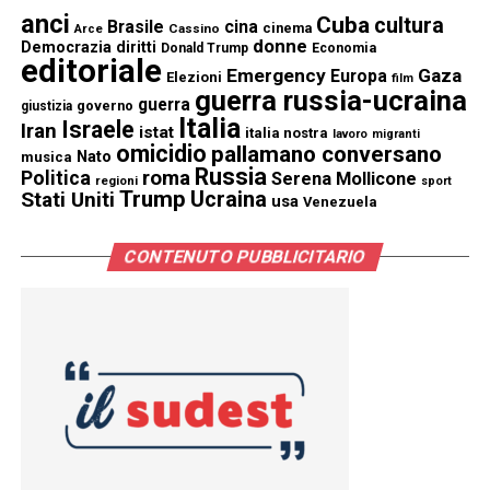
anci
Cuba
cultura
Brasile
cina
cinema
Cassino
Arce
donne
Democrazia
diritti
Donald Trump
Economia
editoriale
Emergency
Gaza
Europa
Elezioni
film
guerra russia-ucraina
guerra
governo
giustizia
Italia
Israele
Iran
istat
italia nostra
lavoro
migranti
omicidio
pallamano conversano
Nato
musica
Russia
Politica
roma
Serena Mollicone
regioni
sport
Trump
Stati Uniti
Ucraina
usa
Venezuela
CONTENUTO PUBBLICITARIO