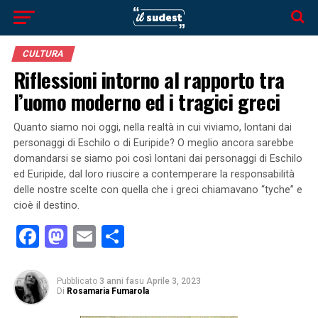
CULTURA
Riflessioni intorno al rapporto tra
l’uomo moderno ed i tragici greci
Quanto siamo noi oggi, nella realtà in cui viviamo, lontani dai
personaggi di Eschilo o di Euripide? O meglio ancora sarebbe
domandarsi se siamo poi così lontani dai personaggi di Eschilo
ed Euripide, dal loro riuscire a contemperare la responsabilità
delle nostre scelte con quella che i greci chiamavano “tyche” e
cioè il destino.
Facebook
Mastodon
Email
Condividi
Pubblicato
3 anni fa
su
Aprile 3, 2023
Di
Rosamaria Fumarola