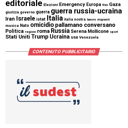
editoriale
Emergency
Gaza
Europa
Elezioni
film
guerra russia-ucraina
guerra
governo
giustizia
Italia
Israele
Iran
istat
italia nostra
lavoro
migranti
omicidio
pallamano conversano
Nato
musica
Russia
Politica
roma
Serena Mollicone
regioni
sport
Trump
Stati Uniti
Ucraina
usa
Venezuela
CONTENUTO PUBBLICITARIO