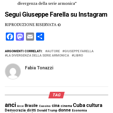
divergenza della serie armonica”
Segui Giuseppe Farella su
Instagram
RIPRODUZIONE RISERVATA ©
Facebook
Mastodon
Email
Condividi
ARGOMENTI CORRELATI:
AUTORE
GIUSEPPE FARELLA
LA DIVERGENZA DELLA SERIE ARMONICA
LIBRO
Fabia Tonazzi
TAG
anci
Cuba
cultura
Brasile
cina
cinema
Cassino
Arce
donne
Democrazia
diritti
Donald Trump
Economia