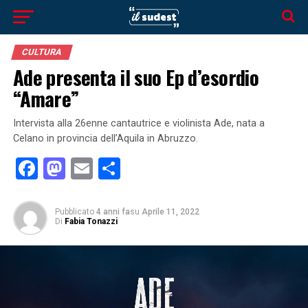
CULTURA
Ade presenta il suo Ep d’esordio
“Amare”
Intervista alla 26enne cantautrice e violinista Ade, nata a
Celano in provincia dell’Aquila in Abruzzo.
Facebook
Mastodon
Email
Condividi
Pubblicato
4 anni fa
su
Aprile 11, 2022
Di
Fabia Tonazzi