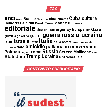
TAG
anci
Cuba
cultura
Brasile
cina
cinema
Cassino
Arce
donne
Democrazia
diritti
Donald Trump
Economia
editoriale
Emergency
Gaza
Europa
Elezioni
film
guerra russia-ucraina
guerra
governo
giustizia
Italia
Israele
Iran
istat
italia nostra
lavoro
migranti
omicidio
pallamano conversano
Nato
musica
Russia
Politica
roma
Serena Mollicone
regioni
sport
Trump
Stati Uniti
Ucraina
usa
Venezuela
CONTENUTO PUBBLICITARIO