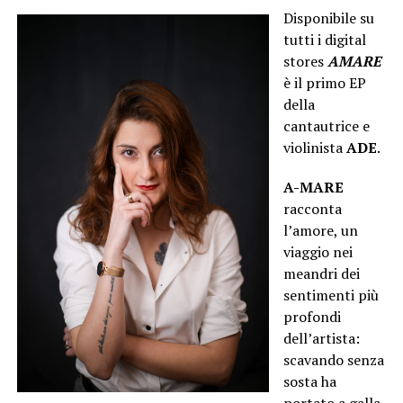
Disponibile su
tutti i digital
stores
AMARE
è il primo EP
della
cantautrice e
violinista
ADE
.
A-MARE
racconta
l’amore, un
viaggio nei
meandri dei
sentimenti più
profondi
dell’artista:
scavando senza
sosta ha
portato a galla