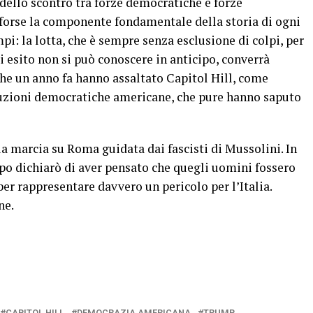
dello scontro tra forze democratiche e forze
 forse la componente fondamentale della storia di ogni
pi: la lotta, che è sempre senza esclusione di colpi, per
 cui esito non si può conoscere in anticipo, converrà
che un anno fa hanno assaltato Capitol Hill, come
tuzioni democratiche americane, che pure hanno saputo
a marcia su Roma guidata dai fascisti di Mussolini. In
opo dichiarò di aver pensato che quegli uomini fossero
per rappresentare davvero un pericolo per l’Italia.
ne.
CAPITOL HILL
DEMOCRAZIA AMERICANA
TRUMP