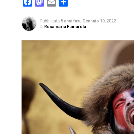
Facebook
Mastodon
Email
Condividi
Pubblicato
5 anni fa
su
Gennaio 10, 2022
Di
Rosamaria Fumarola