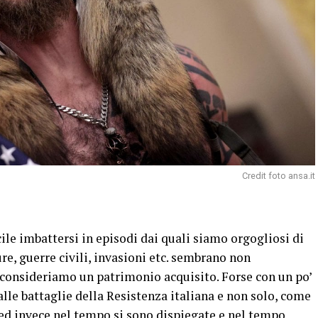
Credit foto ansa.it
icile imbattersi in episodi dai quali siamo orgogliosi di
ure, guerre civili, invasioni etc. sembrano non
consideriamo un patrimonio acquisito. Forse con un po’
lle battaglie della Resistenza italiana e non solo, come
 ed invece nel tempo si sono dispiegate e nel tempo