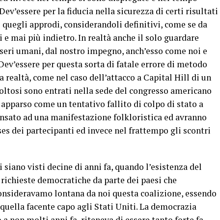
Dev’essere per la fiducia nella sicurezza di certi risultati
quegli approdi, considerandoli definitivi, come se da
i e mai più indietro. In realtà anche il solo guardare
seri umani, dal nostro impegno, anch’esso come noi e
Dev’essere per questa sorta di fatale errore di metodo
a realtà, come nel caso dell’attacco a Capital Hill di un
ivoltosi sono entrati nella sede del congresso americano
 apparso come un tentativo fallito di colpo di stato a
 pensato ad una manifestazione folkloristica ed avranno
ses dei partecipanti ed invece nel frattempo gli scontri
 siano visti decine di anni fa, quando l’esistenza del
richieste democratiche da parte dei paesi che
nsideravamo lontana da noi questa coalizione, essendo
 quella facente capo agli Stati Uniti. La democrazia
a non molti anni fa, riteneva di essere tanto forte fa