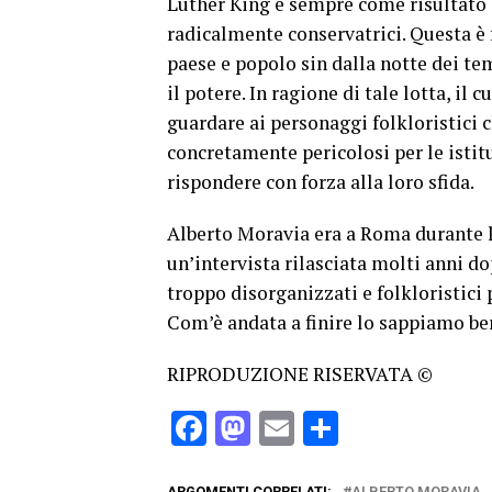
Luther King e sempre come risultato 
radicalmente conservatrici. Questa è
paese e popolo sin dalla notte dei tem
il potere. In ragione di tale lotta, il
guardare ai personaggi folkloristici 
concretamente pericolosi per le isti
rispondere con forza alla loro sfida.
Alberto Moravia era a Roma durante l
un’intervista rilasciata molti anni d
troppo disorganizzati e folkloristici 
Com’è andata a finire lo sappiamo be
RIPRODUZIONE RISERVATA ©
Facebook
Mastodon
Email
Condividi
ARGOMENTI CORRELATI:
ALBERTO MORAVIA