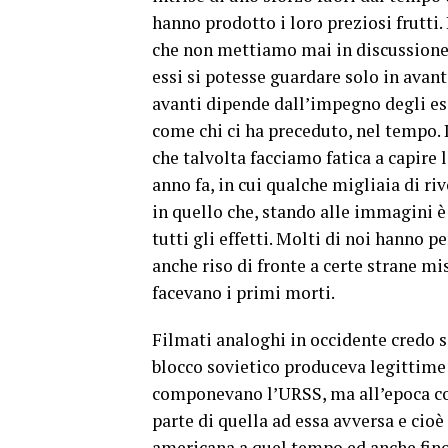
hanno prodotto i loro preziosi frutti. 
che non mettiamo mai in discussione 
essi si potesse guardare solo in avant
avanti dipende dall’impegno degli es
come chi ci ha preceduto, nel tempo. 
che talvolta facciamo fatica a capire l
anno fa, in cui qualche migliaia di r
in quello che, stando alle immagini è
tutti gli effetti. Molti di noi hanno
anche riso di fronte a certe strane mi
facevano i primi morti.
Filmati analoghi in occidente credo si
blocco sovietico produceva legittime 
componevano l’URSS, ma all’epoca co
parte di quella ad essa avversa e cioè
americana a quel tempo ed anche fino 