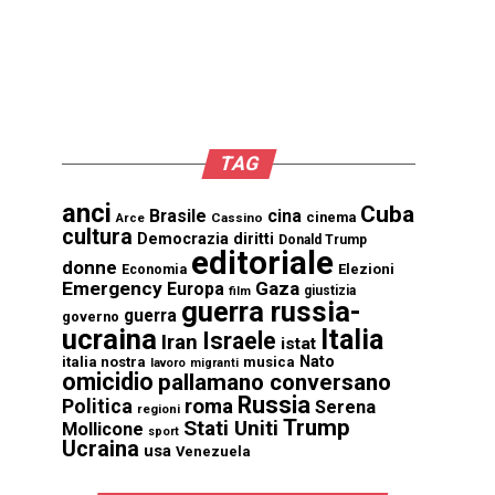
TAG
anci
Cuba
Brasile
cina
cinema
Cassino
Arce
cultura
Democrazia
diritti
Donald Trump
editoriale
donne
Elezioni
Economia
Emergency
Gaza
Europa
giustizia
film
guerra russia-
guerra
governo
ucraina
Italia
Israele
Iran
istat
Nato
italia nostra
musica
lavoro
migranti
omicidio
pallamano conversano
Russia
Politica
roma
Serena
regioni
Trump
Stati Uniti
Mollicone
sport
Ucraina
usa
Venezuela