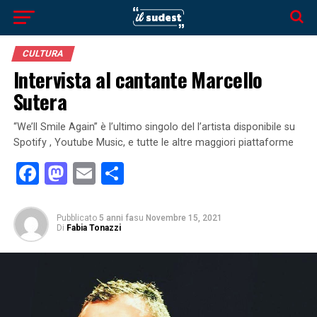
CULTURA
Intervista al cantante Marcello
Sutera
“We’ll Smile Again” è l’ultimo singolo del l’artista disponibile su
Spotify , Youtube Music, e tutte le altre maggiori piattaforme
Facebook
Mastodon
Email
Condividi
Pubblicato
5 anni fa
su
Novembre 15, 2021
Di
Fabia Tonazzi