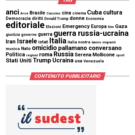
TAG
anci
Cuba
cultura
Brasile
cina
cinema
Cassino
Arce
donne
Democrazia
diritti
Donald Trump
Economia
editoriale
Emergency
Gaza
Europa
Elezioni
film
guerra russia-ucraina
guerra
governo
giustizia
Italia
Israele
Iran
istat
italia nostra
lavoro
migranti
omicidio
pallamano conversano
Nato
musica
Russia
Politica
roma
Serena Mollicone
regioni
sport
Trump
Stati Uniti
Ucraina
usa
Venezuela
CONTENUTO PUBBLICITARIO