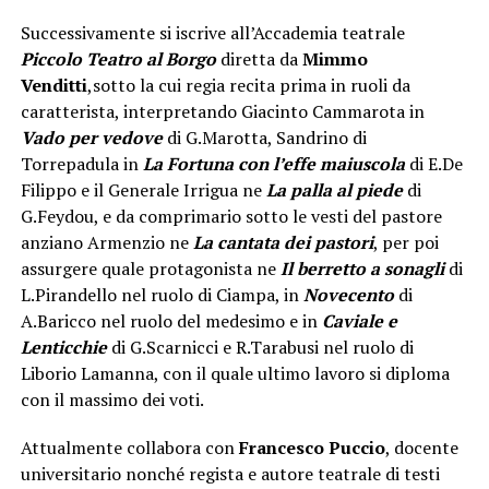
Successivamente si iscrive all’Accademia teatrale
Piccolo Teatro al Borgo
diretta da
Mimmo
Venditti
,sotto la cui regia recita prima in ruoli da
caratterista, interpretando Giacinto Cammarota in
Vado per vedove
di G.Marotta, Sandrino di
Torrepadula in
La Fortuna con l’effe maiuscola
di E.De
Filippo e il Generale Irrigua ne
La palla al piede
di
G.Feydou, e da comprimario sotto le vesti del pastore
anziano Armenzio ne
La cantata dei pastori
, per poi
assurgere quale protagonista ne
Il berretto a
sonagli
di
L.Pirandello nel ruolo di Ciampa, in
Novecento
di
A.Baricco nel ruolo del medesimo e in
Caviale e
Lenticchie
di G.Scarnicci e R.Tarabusi nel ruolo di
Liborio Lamanna, con il quale ultimo lavoro si diploma
con il massimo dei voti.
Attualmente collabora con
Francesco Puccio
, docente
universitario nonché regista e autore teatrale di testi