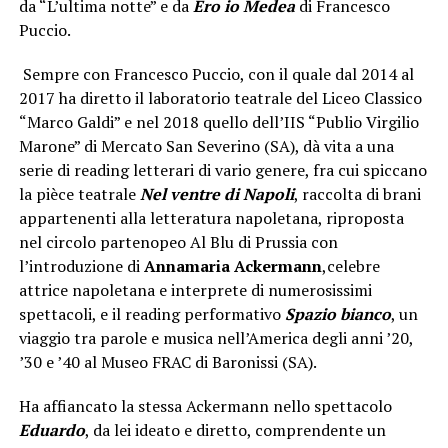
da “L’ultima notte” e da
Ero io Medea
di Francesco
Puccio.
Sempre con Francesco Puccio, con il quale dal 2014 al
2017 ha diretto il laboratorio teatrale del Liceo Classico
“Marco Galdi” e nel 2018 quello dell’IIS “Publio Virgilio
Marone” di Mercato San Severino (SA), dà vita a una
serie di reading letterari di vario genere, fra cui spiccano
la pièce teatrale
Nel ventre di Napoli
, raccolta di brani
appartenenti alla letteratura napoletana, riproposta
nel circolo partenopeo Al Blu di Prussia con
l’introduzione di
Annamaria Ackermann
,celebre
attrice napoletana e interprete di numerosissimi
spettacoli, e il reading performativo
Spazio bianco
, un
viaggio tra parole e musica nell’America degli anni ’20,
’30 e ’40 al Museo FRAC di Baronissi (SA).
Ha affiancato la stessa Ackermann nello spettacolo
Eduardo
, da lei ideato e diretto, comprendente un