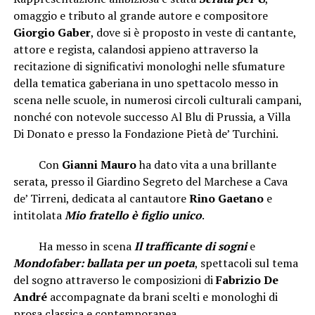
omaggio e tributo al grande autore e compositore
Giorgio Gaber
, dove si è proposto in veste di cantante,
attore e regista, calandosi appieno attraverso la
recitazione di significativi monologhi nelle sfumature
della tematica gaberiana in uno spettacolo messo in
scena nelle scuole, in numerosi circoli culturali campani,
nonché con notevole successo Al Blu di Prussia, a Villa
Di Donato e presso la Fondazione Pietà de’ Turchini.
Con
Gianni Mauro
ha dato vita a una brillante
serata, presso il Giardino Segreto del Marchese a Cava
de’ Tirreni, dedicata al cantautore
Rino Gaetano
e
intitolata
Mio fratello è figlio unico
.
Ha messo in scena
Il trafficante di sogni
e
Mondofaber: ballata per un poeta
, spettacoli sul tema
del sogno attraverso le composizioni di
Fabrizio De
André
accompagnate da brani scelti e monologhi di
prosa classica e contemporanea.