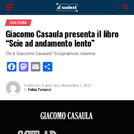
CULTURA
Giacomo Casaula presenta il libro
“Scie ad andamento lento”
Chi è Giacomo Casaula? Scopriamolo insieme
Facebook
Mastodon
Email
Condividi
Pubblicato
5 anni fa
su
Novembre 1, 2021
Di
Fabia Tonazzi