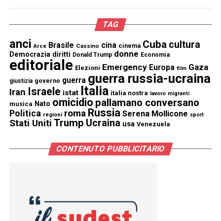
TAG
anci
Cuba
cultura
Brasile
cina
cinema
Cassino
Arce
donne
Democrazia
diritti
Donald Trump
Economia
editoriale
Emergency
Gaza
Europa
Elezioni
film
guerra russia-ucraina
guerra
governo
giustizia
Italia
Israele
Iran
istat
italia nostra
lavoro
migranti
omicidio
pallamano conversano
Nato
musica
Russia
Politica
roma
Serena Mollicone
regioni
sport
Trump
Stati Uniti
Ucraina
usa
Venezuela
CONTENUTO PUBBLICITARIO