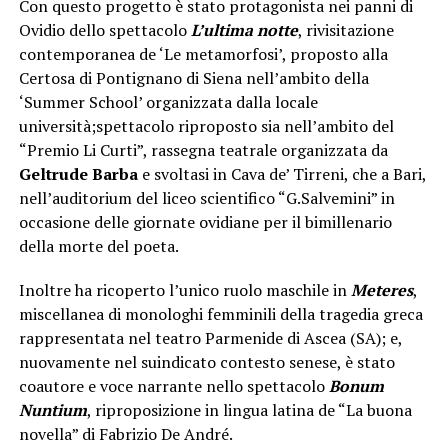
Con questo progetto è stato protagonista nei panni di
Ovidio dello spettacolo
L’ultima notte
, rivisitazione
contemporanea de ‘Le metamorfosi’, proposto alla
Certosa di Pontignano di Siena nell’ambito della
‘Summer School’ organizzata dalla locale
università;spettacolo riproposto sia nell’ambito del
“Premio Li Curti”, rassegna teatrale organizzata da
Geltrude Barba
e svoltasi in Cava de’ Tirreni, che a Bari,
nell’auditorium del liceo scientifico “G.Salvemini” in
occasione delle giornate ovidiane per il bimillenario
della morte del poeta.
Inoltre ha ricoperto l’unico ruolo maschile in
Meteres
,
miscellanea di monologhi femminili della tragedia greca
rappresentata nel teatro Parmenide di Ascea (SA); e,
nuovamente nel suindicato contesto senese, è stato
coautore e voce narrante nello spettacolo
Bonum
Nuntium
, riproposizione in lingua latina de “La buona
novella” di Fabrizio De André.