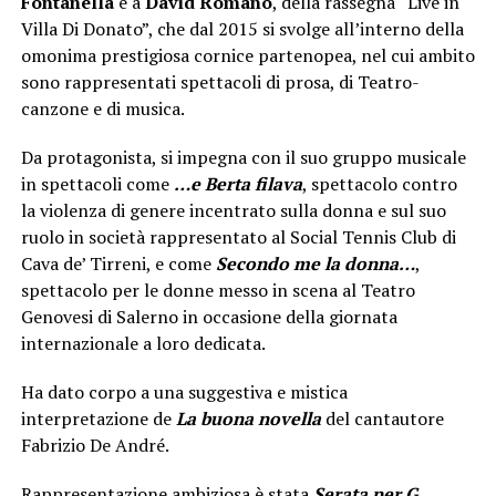
Fontanella
e a
David Romano
, della rassegna “Live in
Villa Di Donato”, che dal 2015 si svolge all’interno della
omonima prestigiosa cornice partenopea, nel cui ambito
sono rappresentati spettacoli di prosa, di Teatro-
canzone e di musica.
Da protagonista, si impegna con il suo gruppo musicale
in spettacoli come
…e Berta filava
, spettacolo contro
la violenza di genere incentrato sulla donna e sul suo
ruolo in società rappresentato al Social Tennis Club di
Cava de’ Tirreni, e come
Secondo me la donna…
,
spettacolo per le donne messo in scena al Teatro
Genovesi di Salerno in occasione della giornata
internazionale a loro dedicata.
Ha dato corpo a una suggestiva e mistica
interpretazione de
La buona novella
del cantautore
Fabrizio De André.
Rappresentazione ambiziosa è stata
Serata per G
,