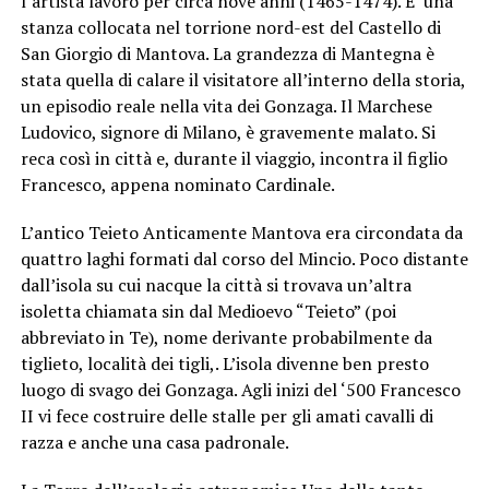
l’artista lavorò per circa nove anni (1465-1474). E’ una
stanza collocata nel torrione nord-est del Castello di
San Giorgio di Mantova. La grandezza di Mantegna è
stata quella di calare il visitatore all’interno della storia,
un episodio reale nella vita dei Gonzaga. Il Marchese
Ludovico, signore di Milano, è gravemente malato. Si
reca così in città e, durante il viaggio, incontra il figlio
Francesco, appena nominato Cardinale.
L’antico Teieto
Anticamente Mantova era circondata da
quattro laghi formati dal corso del Mincio. Poco distante
dall’isola su cui nacque la città si trovava un’altra
isoletta chiamata sin dal Medioevo “Teieto” (poi
abbreviato in Te), nome derivante probabilmente da
tiglieto, località dei tigli,. L’isola divenne ben presto
luogo di svago dei Gonzaga. Agli inizi del ‘500 Francesco
II vi fece costruire delle stalle per gli amati cavalli di
razza e anche una casa padronale.