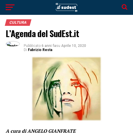
CULTURA
L’Agenda del SudEst.it
Pubblicato
6 anni fa
su
Aprile 10, 2020
Di
Fabrizio Resta
A cura di ANGELO GIANFRATE