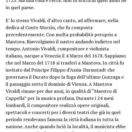
1725. Ma una cosa è certa: non fu scitta in quell’anno né
in quel paese.
E’ lo stesso Vivaldi, d’altro canto, ad affermare, nella
dedica al Conte Morzin, che fu composta
precedentemente. Con molta probabilità peroprio a
Mantova. Riavvolgiamo il nastro andando indietro nel
tempo. Antonio Vivaldi, compositore e violinista
italiano, nacque a Venezia il 4 Marzo del 1678. Sappiamo
che nel Marzo del 1718 si trasferì a Mantova. In città fu
invitato dal Principe Filippo d’Assia-Darmstadt che
governava il Ducato dopo la fuga dell’ultimo Gonzaga e
il passaggio sotto il dominio di Vienna. A Mantova
Vivaldi rimase per due anni, in qualità di “Maestro di
Cappella” per la musica profana. Durante i 24 mesi
lombardi, il compositore realizzò opere originali,
spettacoli e concerti per i diversi teatri che già in quel
periodo rendevano famosa la città italiana in tutta la
nazione. Anche quando lsciò la località, il musicista ebbe