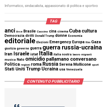
Informatico, sindacalista, appassionato di politica e sportivo
TAG
anci
Cuba
cultura
Brasile
cina
cinema
Cassino
Arce
donne
Democrazia
diritti
Donald Trump
Economia
editoriale
Emergency
Gaza
Europa
Elezioni
film
guerra russia-ucraina
guerra
governo
giustizia
Italia
Israele
Iran
istat
italia nostra
lavoro
migranti
omicidio
pallamano conversano
Nato
musica
Russia
Politica
roma
Serena Mollicone
regioni
sport
Trump
Stati Uniti
Ucraina
usa
Venezuela
CONTENUTO PUBBLICITARIO