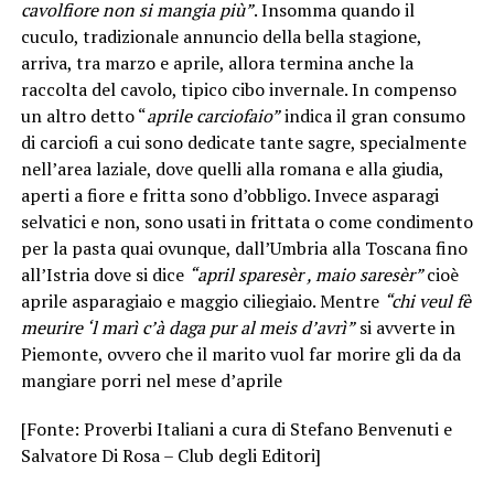
cavolfiore non si mangia più”
. Insomma quando il
cuculo, tradizionale annuncio della bella stagione,
arriva, tra marzo e aprile, allora termina anche la
raccolta del cavolo, tipico cibo invernale. In compenso
un altro detto “
aprile carciofaio”
indica il gran consumo
di carciofi a cui sono dedicate tante sagre, specialmente
nell’area laziale, dove quelli alla romana e alla giudia,
aperti a fiore e fritta sono d’obbligo. Invece asparagi
selvatici e non, sono usati in frittata o come condimento
per la pasta quai ovunque, dall’Umbria alla Toscana fino
all’Istria dove si dice
“april sparesèr , maio saresèr”
cioè
aprile asparagiaio e maggio ciliegiaio. Mentre
“chi veul fè
meurire ‘l marì c’à daga pur al meis d’avrì”
si avverte in
Piemonte, ovvero che il marito vuol far morire gli da da
mangiare porri nel mese d’aprile
[Fonte: Proverbi Italiani a cura di Stefano Benvenuti e
Salvatore Di Rosa – Club degli Editori]