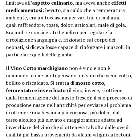
limitava all’
aspetto culinario
, ma aveva anche
effetti
medicamentosi
: bevuto, sia caldo che a temperatura
ambiente, era un toccasana per vari tipi di malanni,
quali raffreddore, tosse, dolori articolari, male di gola.
Era inoltre considerato benefico per regolare la
circolazione sanguigna e, frizionato sul corpo dei
neonati, si diceva fosse capace di rinforzare i muscoli, in
particolare quelli delle gambe.
Il
Vino Cotto marchigiano
non è vino e non è
nemmeno, come molti pensano, un vino che viene cotto,
bollito o riscaldato. Si tratta di
mosto cotto,
fermentato e invecchiato
(il vino, invece, si ottiene
dalla fermentazione del mosto fresco); il suo processo di
produzione nasce nell’antichità per ovviare al problema
di ottenere una bevanda più corposa, più dolce, dal
tasso alcolico più elevato e maggiormente adatta ad
invecchiare del vino che si otteneva talvolta dalle uve di
qualità più bassa provenienti da alcuni vitigni autoctoni