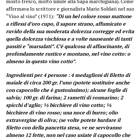
mosto fresco, molto simile alla Sapa marchigiana). Come
affermava lo scrittore e giornalista Mario Soldati nel suo
“Vino al vino” (1971):
“Di un bel colore rosso mattone
a riflessi d’oro cupo, il sapore strano, affumicato e
ruvido della sua moderata dolcezza corregge ed evita
quella dolcezza vischiosa e a volte nauseante di tanti
passiti e “marsalati”. C’é qualcosa di affascinante, di
profondamente rustico e montano, nel vino cotto: o
almeno in questo vino cotto”
.
Ingredienti per 4 persone : 4 medaglioni di filetto di
maiale di circa 200 gr. l’uno (potete sostituire anche
con capocollo che è gustosissimo); alcune foglie di
salvia; 100 gr. di farina; 2 rametti di rosmarino; 2
spicchi d’aglio; ½ bicchiere di vino cotto; ½
bicchiere di vino rosso; una noce di burro; olio
extravergine di oliva; (se volte potete bardare il
filetto con della pancetta stesa, ve ne serviranno
almeno 12 fette, non nel caso usiate il capocollo che