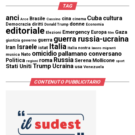
TAG
anci
Cuba
cultura
Brasile
cina
cinema
Cassino
Arce
donne
Democrazia
diritti
Donald Trump
Economia
editoriale
Emergency
Gaza
Europa
Elezioni
film
guerra russia-ucraina
guerra
governo
giustizia
Italia
Israele
Iran
istat
italia nostra
lavoro
migranti
omicidio
pallamano conversano
Nato
musica
Russia
Politica
roma
Serena Mollicone
regioni
sport
Trump
Stati Uniti
Ucraina
usa
Venezuela
CONTENUTO PUBBLICITARIO