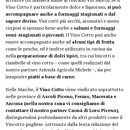
arrostite (in maniera simile al toscano Vin Santo). Se il
Vino Cotto è particolarmente dolce e liquoroso,
si può
accompagnare anche a formaggi stagionati o dal
sapore deciso
. Vini cotti più secchi, aromatici e meno
corposi si sposano bene anche a
salumi e formaggi
semi-stagionati o piccanti
. Il Vino Cotto può anche
essere accompagnato anche ad
alcuni tipi di frutta
come le pesche, ed è inoltre utilizzato in cucina sia
nella
preparazione di dolci tipici
, tra cui biscotti o
ciambelle al vino cotto – come quelli realizzati dal
nostro partner Azienda Agricola Michele –, sia per
insaporire
piatti a base di carne
.
Nelle Marche, il
Vino Cotto
viene vinificato soprattutto
nelle province di
Ascoli Piceno, Fermo, Macerata e
Ancona (nella nostra zona vi consigliamo di
contattare il nostro partner Caonà di Loro Piceno)
,
distinguendosi profondamente da altri prodotti come il
Vincotto pugliese (ottenuto dalla lenta riduzione del