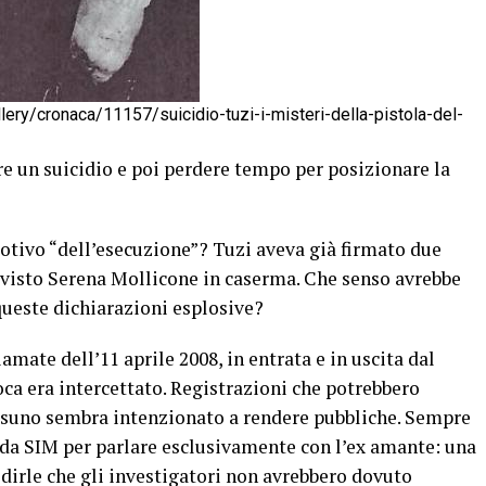
allery/cronaca/11157/suicidio-tuzi-i-misteri-della-pistola-del-
e un suicidio e poi perdere tempo per posizionare la
otivo “dell’esecuzione”? Tuzi aveva già firmato due
er visto Serena Mollicone in caserma. Che senso avrebbe
queste dichiarazioni esplosive?
amate dell’11 aprile 2008, in entrata e in uscita dal
oca era intercettato. Registrazioni che potrebbero
essuno sembra intenzionato a rendere pubbliche. Sempre
nda SIM per parlare esclusivamente con l’ex amante: una
dirle che gli investigatori non avrebbero dovuto