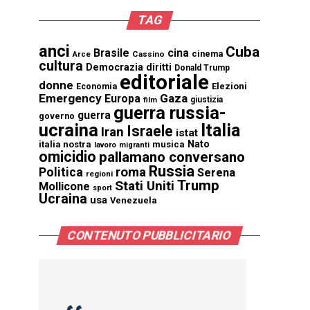
TAG
anci
Cuba
Brasile
cina
cinema
Cassino
Arce
cultura
Democrazia
diritti
Donald Trump
editoriale
donne
Elezioni
Economia
Emergency
Gaza
Europa
giustizia
film
guerra russia-
guerra
governo
ucraina
Italia
Israele
Iran
istat
Nato
italia nostra
musica
lavoro
migranti
omicidio
pallamano conversano
Russia
Politica
roma
Serena
regioni
Trump
Stati Uniti
Mollicone
sport
Ucraina
usa
Venezuela
CONTENUTO PUBBLICITARIO