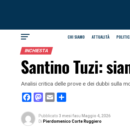
CHI SIAMO
ATTUALITÀ
POLITIC
INCHIESTA
Santino Tuzi: si
Analisi critica delle prove e dei dubbi sulla m
Facebook
Mastodon
Email
Condividi
Pubblicato
3 mesi fa
su
Maggio 4, 2026
Di
Pierdomenico Corte Ruggiero