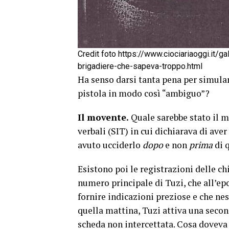
Credit foto https://www.ciociariaoggi.it/g
brigadiere-che-sapeva-troppo.html
Ha senso darsi tanta pena per simular
pistola in modo così “ambiguo”?
Il movente.
Quale sarebbe stato il m
verbali (SIT) in cui dichiarava di av
avuto ucciderlo
dopo
e non
prima
di 
Esistono poi le registrazioni delle chi
numero principale di Tuzi, che all’ep
fornire indicazioni preziose e che n
quella mattina, Tuzi attiva una seco
scheda non intercettata. Cosa doveva 