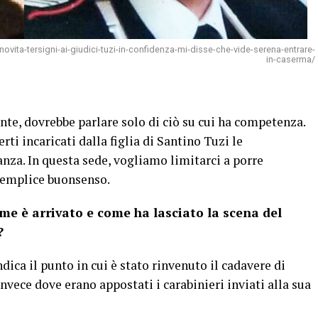
ovita-tersigni-ai-giudici-tuzi-in-confidenza-mi-disse-che-vide-serena-entrare-
in-caserma/
e, dovrebbe parlare solo di ciò su cui ha competenza.
rti incaricati dalla figlia di Santino Tuzi le
anza. In questa sede, vogliamo limitarci a porre
semplice buonsenso.
me è arrivato e come ha lasciato la scena del
?
dica il punto in cui è stato rinvenuto il cadavere di
invece dove erano appostati i carabinieri inviati alla sua