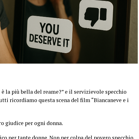
è la più bella del reame?” e il servizievole specchio
Tutti ricordiamo questa scena del film “Biancaneve e i
ro giudice per ogni donna.
ico per tante donne. Non per colpa del povero specchio.