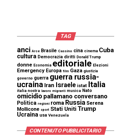
TAG
anci
Cuba
Brasile
cina
cinema
Cassino
Arce
cultura
Democrazia
diritti
Donald Trump
editoriale
donne
Elezioni
Economia
Emergency
Gaza
Europa
giustizia
film
guerra russia-
guerra
governo
ucraina
Italia
Israele
Iran
istat
Nato
italia nostra
musica
lavoro
migranti
omicidio
pallamano conversano
Russia
Politica
roma
Serena
regioni
Trump
Stati Uniti
Mollicone
sport
Ucraina
usa
Venezuela
CONTENUTO PUBBLICITARIO