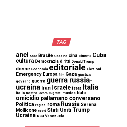
TAG
anci
Cuba
Brasile
cina
cinema
Cassino
Arce
cultura
Democrazia
diritti
Donald Trump
editoriale
donne
Elezioni
Economia
Emergency
Gaza
Europa
giustizia
film
guerra russia-
guerra
governo
ucraina
Italia
Israele
Iran
istat
Nato
italia nostra
musica
lavoro
migranti
omicidio
pallamano conversano
Russia
Politica
roma
Serena
regioni
Trump
Stati Uniti
Mollicone
sport
Ucraina
usa
Venezuela