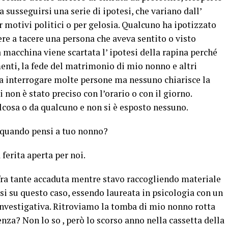
 susseguirsi una serie di ipotesi, che variano dall’
r motivi politici o per gelosia. Qualcuno ha ipotizzato
re a tacere una persona che aveva sentito o visto
 macchina viene scartata l’ ipotesi della rapina perché
nti, la fede del matrimonio di mio nonno e altri
o a interrogare molte persone ma nessuno chiarisce la
i non è stato preciso con l’orario o con il giorno.
cosa o da qualcuno e non si è esposto nessuno.
 quando pensi a tuo nonno?
ferita aperta per noi.
fra tante accaduta mentre stavo raccogliendo materiale
esi su questo caso, essendo laureata in psicologia con un
investigativa. Ritroviamo la tomba di mio nonno rotta
nza? Non lo so , però lo scorso anno nella cassetta della