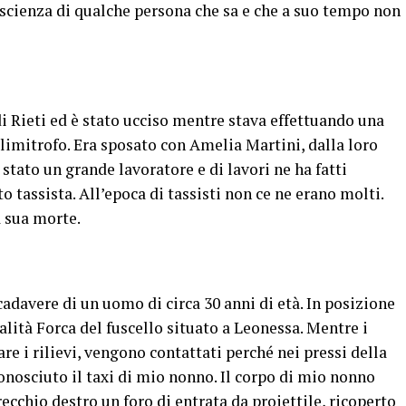
coscienza di qualche persona che sa e che a suo tempo non
 Rieti ed è stato ucciso mentre stava effettuando una
 limitrofo. Era sposato con Amelia Martini, dalla loro
stato un grande lavoratore e di lavori ne ha fatti
o tassista. All’epoca di tassisti non ce ne erano molti.
a sua morte.
 cadavere di un uomo di circa 30 anni di età. In posizione
calità Forca del fuscello situato a Leonessa. Mentre i
are i rilievi, vengono contattati perché nei pressi della
conosciuto il taxi di mio nonno. Il corpo di mio nonno
recchio destro un foro di entrata da proiettile, ricoperto