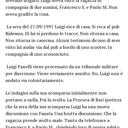
avevano litigato. Luigi aveva visto la ragazza in
compagnia di due uomini, Francesco S. e Paolo M. Non
aveva gradito la cosa.
La sera del 27/09/1997 Luigi esce di casa. Si reca al pub
Ridemus. Di lui si perdono le tracce. Non ritorna a casa.
Non ritorna in caserma. Alcuni testimoni dicono di aver
visto lui andar via dal pub a bordo di uno scooter. In
compagnia di uno sconosciuto.
Luigi Fanelli viene processato da un tribunale militare
per diserzione. Viene ovviamente assolto. No. Luigi non è
andato via volontariamente.
Le indagini sulla sua scomparsa inizialmente non
portano a nulla. Poi la svolta. La Procura di Bari ipotizza
che la sera della sua scomparsa Luigi ha una nuova
discussione con Fausta. Una brutta discussione. Che la
ragazza prende molto male. Tanto da telefonare a
Francesco S. e Paolo M. chiedendo loro di venire subito