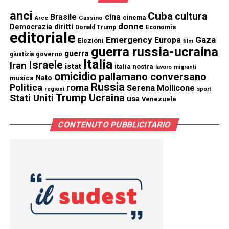
anci
Cuba
cultura
Brasile
cina
cinema
Cassino
Arce
donne
Democrazia
diritti
Donald Trump
Economia
editoriale
Emergency
Gaza
Europa
Elezioni
film
guerra russia-ucraina
guerra
governo
giustizia
Italia
Israele
Iran
istat
italia nostra
lavoro
migranti
omicidio
pallamano conversano
Nato
musica
Russia
Politica
roma
Serena Mollicone
regioni
sport
Trump
Stati Uniti
Ucraina
usa
Venezuela
CONTENUTO PUBBLICITARIO