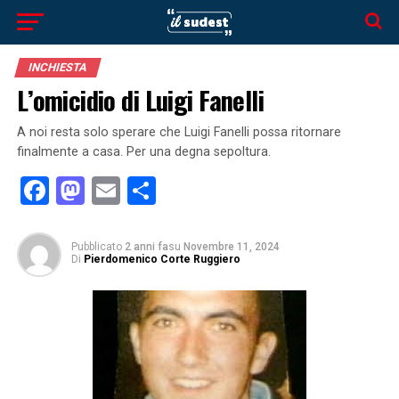
INCHIESTA
L’omicidio di Luigi Fanelli
A noi resta solo sperare che Luigi Fanelli possa ritornare
finalmente a casa. Per una degna sepoltura.
Facebook
Mastodon
Email
Condividi
Pubblicato
2 anni fa
su
Novembre 11, 2024
Di
Pierdomenico Corte Ruggiero