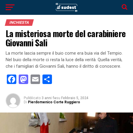
INCHIESTA
La misteriosa morte del carabiniere
Giovanni Sali
La morte lascia sempre il buio come era buia via del Tempio.
Nel buio della morte ci resta la luce della verità. Quella verità,
che i famigliari di Giovanni Sali, hanno il diritto di conoscere.
Facebook
Mastodon
Email
Condividi
Pubblicato
3 anni fa
su
Febbraio 5, 2024
Di
Pierdomenico Corte Ruggiero