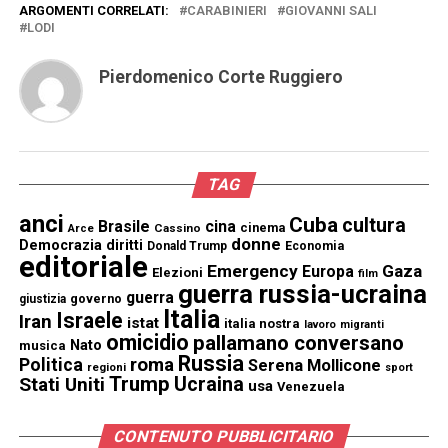
ARGOMENTI CORRELATI:
CARABINIERI
GIOVANNI SALI
LODI
Pierdomenico Corte Ruggiero
TAG
anci
Cuba
cultura
Brasile
cina
cinema
Cassino
Arce
donne
Democrazia
diritti
Donald Trump
Economia
editoriale
Emergency
Gaza
Europa
Elezioni
film
guerra russia-ucraina
guerra
governo
giustizia
Italia
Israele
Iran
istat
italia nostra
lavoro
migranti
omicidio
pallamano conversano
Nato
musica
Russia
Politica
roma
Serena Mollicone
regioni
sport
Trump
Stati Uniti
Ucraina
usa
Venezuela
CONTENUTO PUBBLICITARIO