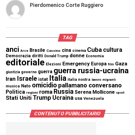
Pierdomenico Corte Ruggiero
TAG
anci
Cuba
cultura
Brasile
cina
cinema
Cassino
Arce
donne
Democrazia
diritti
Donald Trump
Economia
editoriale
Emergency
Gaza
Europa
Elezioni
film
guerra russia-ucraina
guerra
governo
giustizia
Italia
Israele
Iran
istat
italia nostra
lavoro
migranti
omicidio
pallamano conversano
Nato
musica
Russia
Politica
roma
Serena Mollicone
regioni
sport
Trump
Stati Uniti
Ucraina
usa
Venezuela
CONTENUTO PUBBLICITARIO