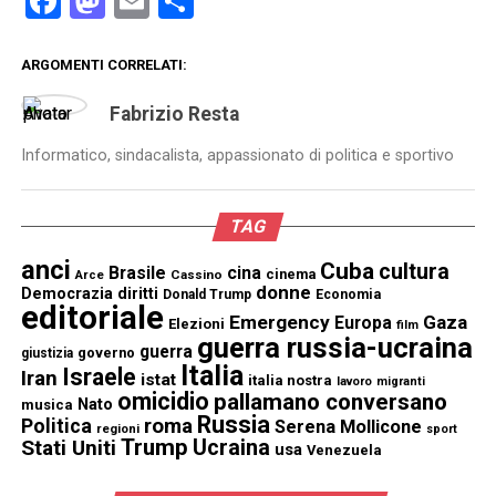
Facebook
Mastodon
Email
Condividi
ARGOMENTI CORRELATI:
Fabrizio Resta
Informatico, sindacalista, appassionato di politica e sportivo
TAG
anci
Cuba
cultura
Brasile
cina
cinema
Cassino
Arce
donne
Democrazia
diritti
Donald Trump
Economia
editoriale
Emergency
Gaza
Europa
Elezioni
film
guerra russia-ucraina
guerra
governo
giustizia
Italia
Israele
Iran
istat
italia nostra
lavoro
migranti
omicidio
pallamano conversano
Nato
musica
Russia
Politica
roma
Serena Mollicone
regioni
sport
Trump
Stati Uniti
Ucraina
usa
Venezuela