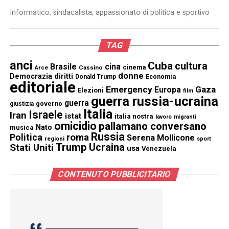
Informatico, sindacalista, appassionato di politica e sportivo
TAG
anci
Cuba
cultura
Brasile
cina
cinema
Cassino
Arce
donne
Democrazia
diritti
Donald Trump
Economia
editoriale
Emergency
Gaza
Europa
Elezioni
film
guerra russia-ucraina
guerra
governo
giustizia
Italia
Israele
Iran
istat
italia nostra
lavoro
migranti
omicidio
pallamano conversano
Nato
musica
Russia
Politica
roma
Serena Mollicone
regioni
sport
Trump
Stati Uniti
Ucraina
usa
Venezuela
CONTENUTO PUBBLICITARIO