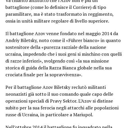
Va chiarito anzitutto che l’Azov non è più un
battaglione (come lo definisce il Corriere) di tipo
paramilitare, ma è stato trasformato in reggimento,
ossia in unità militare regolare di livello superiore.
Il battaglione Azov venne fondato nel maggio 2014 da
Andriy Biletsky, noto come il «Führer bianco» in quanto
sostenitore della «purezza razziale della nazione
ucraina, impedendo che i suoi geni si mischino con quelli
di razze inferiori», svolgendo così «la sua missione
storica di guida della Razza Bianca globale nella sua
crociata finale per la sopravvivenza».
Per il battaglione Azov Biletsky reclutò militanti
neonazisti già sotto il suo comando quale capo delle
operazioni speciali di Pravy Sektor. L’Azov si distinse
subito per la sua ferocia negli attacchi alle popolazioni
russe di Ucraina, in particolare a Mariupol.
Nell’ottobre 2014 il battaglione fu inquadrato nella