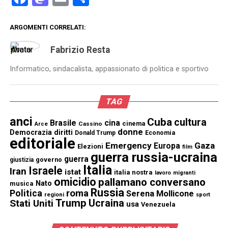
ARGOMENTI CORRELATI:
Fabrizio Resta
Informatico, sindacalista, appassionato di politica e sportivo
TAG
anci
Cuba
cultura
Brasile
cina
cinema
Cassino
Arce
donne
Democrazia
diritti
Donald Trump
Economia
editoriale
Emergency
Gaza
Europa
Elezioni
film
guerra russia-ucraina
guerra
governo
giustizia
Italia
Israele
Iran
istat
italia nostra
lavoro
migranti
omicidio
pallamano conversano
Nato
musica
Russia
Politica
roma
Serena Mollicone
regioni
sport
Trump
Stati Uniti
Ucraina
usa
Venezuela