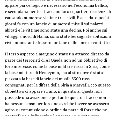
appare più ce logico e necessario nell’economia bellica,
e secondariamente attaccano loro i quartieri residenziali
causando numerose vittime tra i civili. È accaduto pochi
giorni fa con un lancio di numerosi missili sui palazzi
abitati e le vittime sono state una decina. Poi anche sui
villaggi a nord di Hama, sono state bersagliate abitazioni
civili nonostante fossero lontane dalle linee di contatto.
Il terzo aspetto a margine è stato un attacco diretto da
parte dei terroristi di Al Qaeda non ad un obbiettivo di
loro interesse, come la base militare russa in Siria, come
la base militare di Hemeymin, ma al sito dove è stata
piazzata la base di lancio dei missili S300 russi
consegnati per la difesa della Siria a Masyaf. Ecco questo
obbiettivo ci appare strano, in quanto al Qaeda non
possiede una aviazione e pertanto questo attacco non
ha nessun senso per loro, ne avrebbe invece se avessero
agito su commissione o ordine da parte di forze che ne
controllino o influenzino l’operato, in questo caso