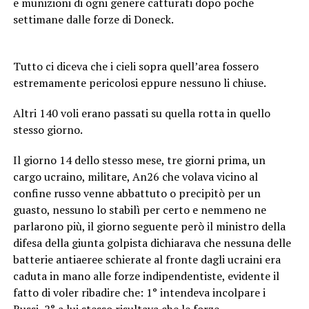
e munizioni di ogni genere catturati dopo poche
settimane dalle forze di Doneck.
Tutto ci diceva che i cieli sopra quell’area fossero
estremamente pericolosi eppure nessuno li chiuse.
Altri 140 voli erano passati su quella rotta in quello
stesso giorno.
Il giorno 14 dello stesso mese, tre giorni prima, un
cargo ucraino, militare, An26 che volava vicino al
confine russo venne abbattuto o precipitò per un
guasto, nessuno lo stabilì per certo e nemmeno ne
parlarono più, il giorno seguente però il ministro della
difesa della giunta golpista dichiarava che nessuna delle
batterie antiaeree schierate al fronte dagli ucraini era
caduta in mano alle forze indipendentiste, evidente il
fatto di voler ribadire che: 1° intendeva incolpare i
Russi, 2° a lui stesso risultava che le forze