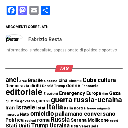
Facebook
Mastodon
Email
Condividi
ARGOMENTI CORRELATI:
Fabrizio Resta
Informatico, sindacalista, appassionato di politica e sportivo
TAG
anci
Cuba
cultura
Brasile
cina
cinema
Cassino
Arce
donne
Democrazia
diritti
Donald Trump
Economia
editoriale
Emergency
Gaza
Europa
Elezioni
film
guerra russia-ucraina
guerra
governo
giustizia
Italia
Israele
Iran
istat
italia nostra
lavoro
migranti
omicidio
pallamano conversano
Nato
musica
Russia
Politica
roma
Serena Mollicone
regioni
sport
Trump
Stati Uniti
Ucraina
usa
Venezuela