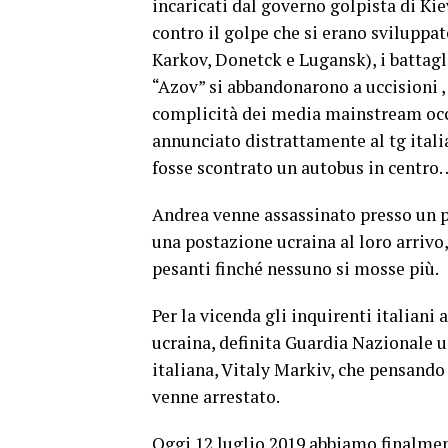
incaricati dal governo golpista di Kie
contro il golpe che si erano sviluppa
Karkov, Donetck e Lugansk), i battagli
“Azov” si abbandonarono a uccisioni , 
complicità dei media mainstream occi
annunciato distrattamente al tg itali
fosse scontrato un autobus in centro
Andrea venne assassinato presso un p
una postazione ucraina al loro arrivo
pesanti finché nessuno si mosse più.
Per la vicenda gli inquirenti italiani
ucraina, definita Guardia Nazionale uc
italiana, Vitaly Markiv, che pensando
venne arrestato.
Oggi 12 luglio 2019 abbiamo finalmen