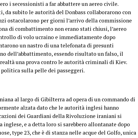
ro i secessionisti a far abbattere un aereo civile.
 da subito le autorità del Donbass collaborarono con
anzi ostacolarono per giorni l’arrivo della commissione
 zona di combattimento non erano stati chiusi, l’aereo
controllo di volo ucraino e immediatamente dopo
entarono un nastro di una telefonata di presunti
o dell’abbattimento, essendo risultato un falso, il
 realtà una prova contro le autorità criminali di Kiev.
 politica sulla pelle dei passeggeri.
aniana al largo di Gibilterra ad opera di un commando di
iormente alzata dato che le autorità inglesi hanno
azioni dei Guardiani della Rivoluzione iraniani si
a inglese, e a detta loro si sarebbero allontanate dopo
se, type 23, che è di stanza nelle acque del Golfo, unica