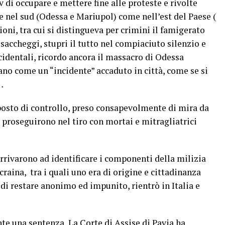
v di occupare e mettere fine alle proteste e rivolte
te nel sud (Odessa e Mariupol) come nell’est del Paese (
oni, tra cui si distingueva per crimini il famigerato
saccheggi, stupri il tutto nel compiaciuto silenzio e
dentali, ricordo ancora il massacro di Odessa
ano come un “incidente” accaduto in città, come se si
…
osto di controllo, preso consapevolmente di mira da
, proseguirono nel tiro con mortai e mitragliatrici
 arrivarono ad identificare i componenti della milizia
raina, tra i quali uno era di origine e cittadinanza
 di restare anonimo ed impunito, rientrò in Italia e
te una sentenza, La Corte di Assise di Pavia ha