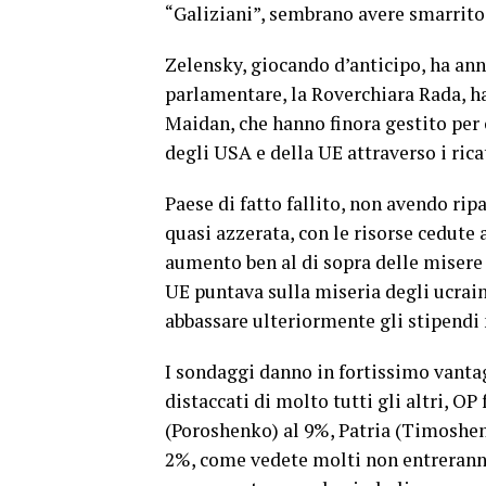
“Galiziani”, sembrano avere smarrito
Zelensky, giocando d’anticipo, ha an
parlamentare, la Roverchiara Rada, ha
Maidan, che hanno finora gestito per 
degli USA e della UE attraverso i ricat
Paese di fatto fallito, non avendo ripa
quasi azzerata, con le risorse cedute a
aumento ben al di sopra delle misere 
UE puntava sulla miseria degli ucrai
abbassare ulteriormente gli stipendi 
I sondaggi danno in fortissimo vantag
distaccati di molto tutti gli altri, O
(Poroshenko) al 9%, Patria (Timoshenk
2%, come vedete molti non entreranno