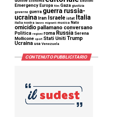
donne
Elezioni
Economia
Emergency
Gaza
Europa
giustizia
film
guerra russia-
guerra
governo
ucraina
Italia
Israele
Iran
istat
Nato
italia nostra
musica
lavoro
migranti
omicidio
pallamano conversano
Russia
Politica
roma
Serena
regioni
Trump
Stati Uniti
Mollicone
sport
Ucraina
usa
Venezuela
CONTENUTO PUBBLICITARIO