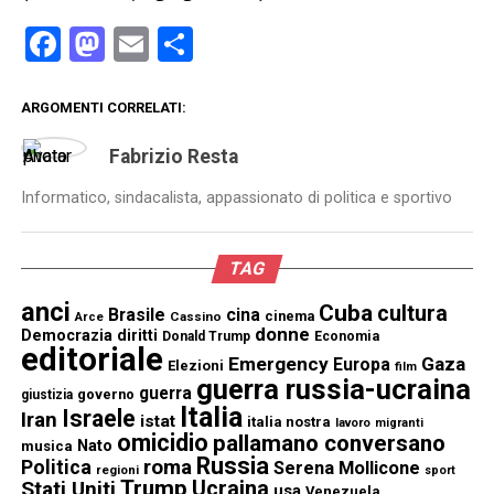
Facebook
Mastodon
Email
Condividi
ARGOMENTI CORRELATI:
Fabrizio Resta
Informatico, sindacalista, appassionato di politica e sportivo
TAG
anci
Cuba
cultura
Brasile
cina
cinema
Cassino
Arce
donne
Democrazia
diritti
Donald Trump
Economia
editoriale
Emergency
Gaza
Europa
Elezioni
film
guerra russia-ucraina
guerra
governo
giustizia
Italia
Israele
Iran
istat
italia nostra
lavoro
migranti
omicidio
pallamano conversano
Nato
musica
Russia
Politica
roma
Serena Mollicone
regioni
sport
Trump
Stati Uniti
Ucraina
usa
Venezuela