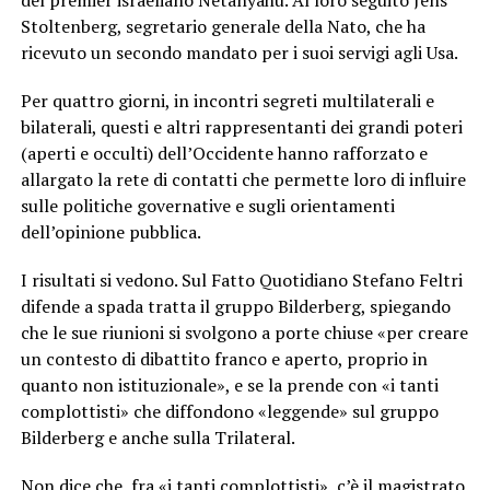
del premier israeliano Netanyahu. Al loro seguito Jens
Stoltenberg, segretario generale della Nato, che ha
ricevuto un secondo mandato per i suoi servigi agli Usa.
Per quattro giorni, in incontri segreti multilaterali e
bilaterali, questi e altri rappresentanti dei grandi poteri
(aperti e occulti) dell’Occidente hanno rafforzato e
allargato la rete di contatti che permette loro di influire
sulle politiche governative e sugli orientamenti
dell’opinione pubblica.
I risultati si vedono. Sul Fatto Quotidiano Stefano Feltri
difende a spada tratta il gruppo Bilderberg, spiegando
che le sue riunioni si svolgono a porte chiuse «per creare
un contesto di dibattito franco e aperto, proprio in
quanto non istituzionale», e se la prende con «i tanti
complottisti» che diffondono «leggende» sul gruppo
Bilderberg e anche sulla Trilateral.
Non dice che, fra «i tanti complottisti», c’è il magistrato