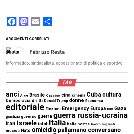
Facebook
Mastodon
Email
Condividi
ARGOMENTI CORRELATI:
Fabrizio Resta
Informatico, sindacalista, appassionato di politica e sportivo
TAG
anci
Cuba
cultura
Brasile
cina
cinema
Cassino
Arce
donne
Democrazia
diritti
Donald Trump
Economia
editoriale
Emergency
Gaza
Europa
Elezioni
film
guerra russia-ucraina
guerra
governo
giustizia
Italia
Israele
Iran
istat
italia nostra
lavoro
migranti
omicidio
pallamano conversano
Nato
musica