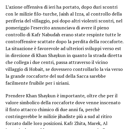
L’azione offensiva di ieri ha portato, dopo duri scontri
con le milizie filo-turche, Jaish al Izza, al controllo della
periferia del villaggio, poi dopo altri violenti scontri, nel
pomeriggio l’esercito annunciava di avere il pieno
controllo di Kafr Nabudah erano state respinte tutte le
controffensive scattate dopo la perdita della roccaforte.
La situazione è favorevole ad ulteriori sviluppi verso est
in direzione di Khan Shaykun in quanto la strada diretta
che collega i due centri, passa attraverso il vicino
villaggio di Hobait, se dovessero controllarlo la via verso
la grande roccaforte del sud della Sacca sarebbe
facilmente fruibile per i siriani.
Prendere Khan Shaykun è importante, oltre che per il
valore simbolico della roccaforte dove venne inscenato
il finto attacco chimico di due anni fa, perchè
costringerebbe le milizie jihadiste più a sud al ritiro
forzato dalle loro posizioni. Kafr Zhita, Marek, Al