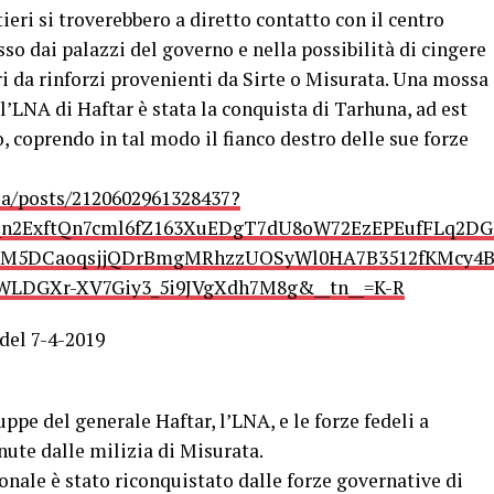
ieri si troverebbero a diretto contatto con il centro
sso dai palazzi del governo e nella possibilità di cingere
ri da rinforzi provenienti da Sirte o Misurata. Una mossa
l’LNA di Haftar è stata la conquista di Tarhuna, ad est
, coprendo in tal modo il fianco destro delle sue forze
ia/posts/2120602961328437?
_n2ExftQn7cml6fZ163XuEDgT7dU8oW72EzEPEufFLq2DG
RaM5DCaoqsjjQDrBmgMRhzzUOSyWl0HA7B3512fKMcy4B
LDGXr-XV7Giy3_5i9JVgXdh7M8g&__tn__=K-R
 del 7-4-2019
pe del generale Haftar, l’LNA, e le forze fedeli a
ute dalle milizia di Misurata.
nale è stato riconquistato dalle forze governative di