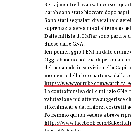
Serraj mentre l’avanzata verso i quart
Zarah sono state bloccate dopo aspri
Sono stati segnalati diversi raid aer
supremazia aerea ma si alternano nel c
Dalle milizie di Haftar sono partite d
difese dalle GNA.
Ieri pomeriggio l’ENI ha dato ordine d
Oggi abbiamo notizia di personale mi
del personale in servizio nella Capita
momento della loro partenza dalla cos
https://www.youtube.com/watch?v=8
La controffensiva delle milizie GNA p
valutazione più attenta suggerisce ch
rifornimenti e dei rinforzi costretti
Potremmo quindi vedere a breve riprend
https://www.facebook.com/SakerItal
type=3&theater