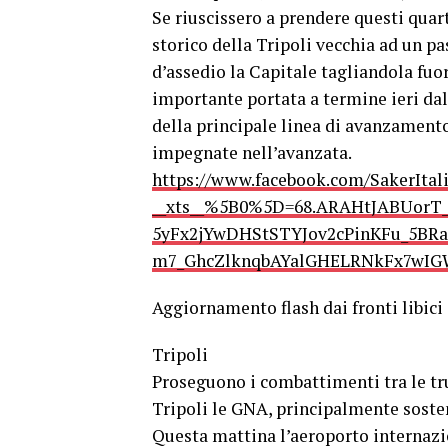
Se riuscissero a prendere questi quart
storico della Tripoli vecchia ad un pa
d’assedio la Capitale tagliandola fuo
importante portata a termine ieri dal
della principale linea di avanzamento
impegnate nell’avanzata.
https://www.facebook.com/SakerItal
__xts__%5B0%5D=68.ARAHtJABUorT
5yFx2jYwDHStSTYJov2cPinKFu_5B
m7_GhcZlknqbAYalGHELRNkFx7wIGW
Aggiornamento flash dai fronti libici
Tripoli
Proseguono i combattimenti tra le trup
Tripoli le GNA, principalmente sosten
Questa mattina l’aeroporto internazio