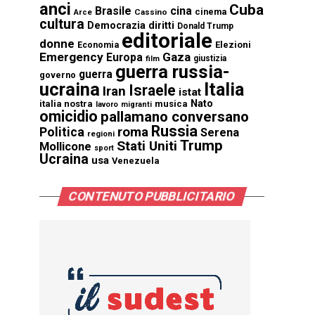
anci
Cuba
Brasile
cina
cinema
Cassino
Arce
cultura
Democrazia
diritti
Donald Trump
editoriale
donne
Elezioni
Economia
Emergency
Gaza
Europa
giustizia
film
guerra russia-
guerra
governo
ucraina
Italia
Israele
Iran
istat
Nato
italia nostra
musica
lavoro
migranti
omicidio
pallamano conversano
Russia
Politica
roma
Serena
regioni
Trump
Stati Uniti
Mollicone
sport
Ucraina
usa
Venezuela
CONTENUTO PUBBLICITARIO