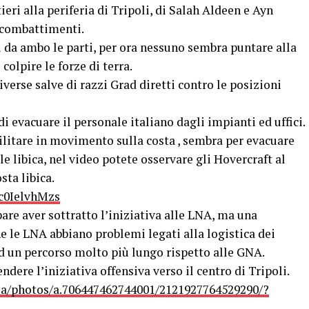
ieri alla periferia di Tripoli, di Salah Aldeen e Ayn
 combattimenti.
ei da ambo le parti, per ora nessuno sembra puntare alla
olpire le forze di terra.
iverse salve di razzi Grad diretti contro le posizioni
i evacuare il personale italiano dagli impianti ed uffici.
litare in movimento sulla costa , sembra per evacuare
le libica, nel video potete osservare gli Hovercraft al
ta libica.
c0IelvhMzs
are aver sottratto l’iniziativa alle LNA, ma una
e le LNA abbiano problemi legati alla logistica dei
 ad un percorso molto più lungo rispetto alle GNA.
ere l’iniziativa offensiva verso il centro di Tripoli.
ia/photos/a.706447462744001/2121927764529290/?