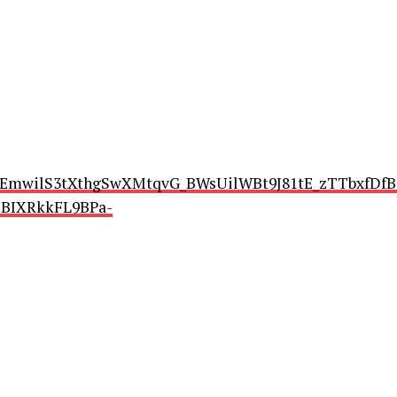
EmwilS3tXthgSwXMtqvG_BWsUilWBt9J81tE_zTTbxfDfB
BIXRkkFL9BPa-