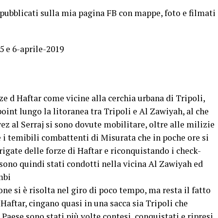
pubblicati sulla mia pagina FB con mappe, foto e filmati
5 e 6-aprile-2019
rze d Haftar come vicine alla cerchia urbana di Tripoli,
oint lungo la litoranea tra Tripoli e Al Zawiyah, al che
yez al Serraj si sono dovute mobilitare, oltre alle milizie
 i temibili combattenti di Misurata che in poche ore si
rigate delle forze di Haftar e riconquistando i check-
 sono quindi stati condotti nella vicina Al Zawiyah ed
mbi
one si è risolta nel giro di poco tempo, ma resta il fatto
Haftar, cingano quasi in una sacca sia Tripoli che
 Paese sono stati più volte contesi, conquistati e ripresi