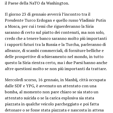
il Paese della NaTO da Washington.
Il giorno 23 di gennaio avverrà l’incontro tra il
Presdente Turco Erdogan e quello russo Vladimir Putin
a Mosca, per cui i temi che riguerderanno la Siria
saranno di certo sul piatto dei contenuti, ma non solo,
credo che a tenere banco saranno molto più importanti
i rapporti futuri tra la Russia e la Turcha, parleranno di
alleanze, di scambi commerciali, di forniture belliche e
delle prospettive di schieramento nel mondo, in tutto
questo la Siria rientra certo, ma i due Paesi hanno anche
altre questioni molto se non più importanti da trattare.
Mercoledì scorso, 16 gennaio, in Manbij, città occupata
dalle SDF e YPG, è avvenuto un attentato con una
bomba, al momento non pare chiaro se sia stato un
attentato suicida o se la carica esplosiva sia stata
piazzata in qualche veicolo parcheggiato e poi fatta
detonare o se fosse stata piazzata e nascosta in attesa