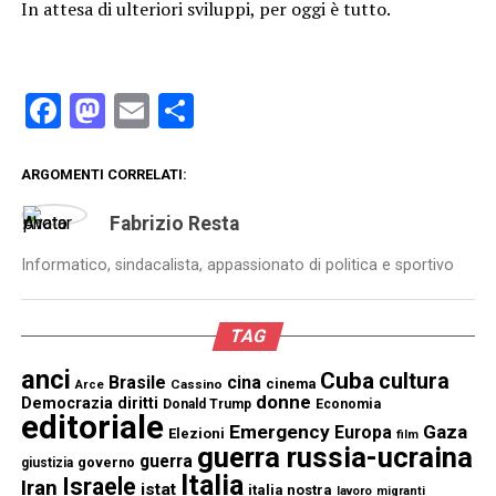
In attesa di ulteriori sviluppi, per oggi è tutto.
Facebook
Mastodon
Email
Condividi
ARGOMENTI CORRELATI:
Fabrizio Resta
Informatico, sindacalista, appassionato di politica e sportivo
TAG
anci
Cuba
cultura
Brasile
cina
cinema
Cassino
Arce
donne
Democrazia
diritti
Donald Trump
Economia
editoriale
Emergency
Gaza
Europa
Elezioni
film
guerra russia-ucraina
guerra
governo
giustizia
Italia
Israele
Iran
istat
italia nostra
lavoro
migranti