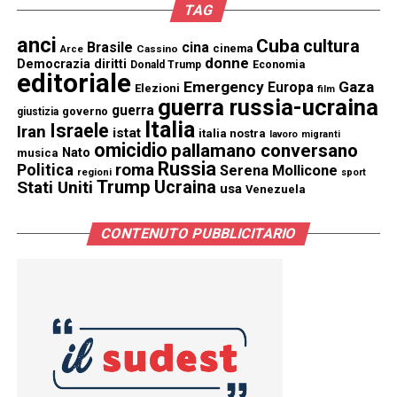
TAG
anci
Cuba
cultura
Brasile
cina
cinema
Cassino
Arce
donne
Democrazia
diritti
Donald Trump
Economia
editoriale
Emergency
Gaza
Europa
Elezioni
film
guerra russia-ucraina
guerra
governo
giustizia
Italia
Israele
Iran
istat
italia nostra
lavoro
migranti
omicidio
pallamano conversano
Nato
musica
Russia
Politica
roma
Serena Mollicone
regioni
sport
Trump
Stati Uniti
Ucraina
usa
Venezuela
CONTENUTO PUBBLICITARIO