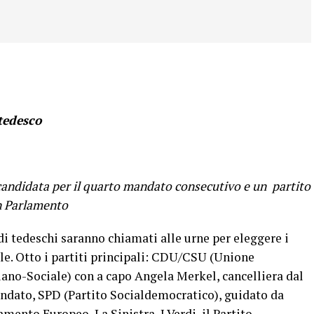
tedesco
candidata per il quarto mandato consecutivo e un partito
in Parlamento
i tedeschi saranno chiamati alle urne per eleggere i
e. Otto i partiti principali: CDU/CSU (Unione
no-Sociale) con a capo Angela Merkel, cancelliera dal
andato, SPD (Partito Socialdemocratico), guidato da
mento Europeo, La Sinistra, I Verdi, il Partito