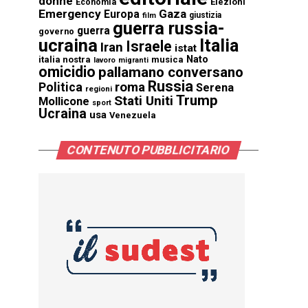
donne
Elezioni
Economia
Emergency
Gaza
Europa
giustizia
film
guerra russia-
guerra
governo
ucraina
Italia
Israele
Iran
istat
Nato
italia nostra
musica
lavoro
migranti
omicidio
pallamano conversano
Russia
Politica
roma
Serena
regioni
Trump
Stati Uniti
Mollicone
sport
Ucraina
usa
Venezuela
CONTENUTO PUBBLICITARIO