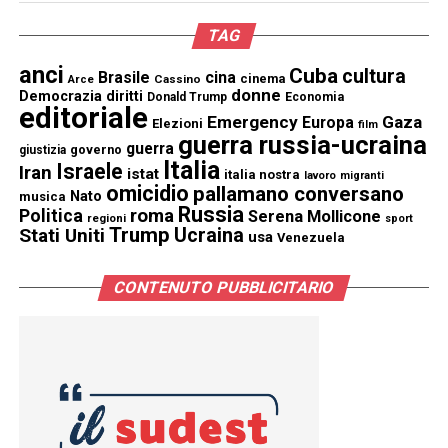
TAG
anci
Cuba
cultura
Brasile
cina
cinema
Cassino
Arce
donne
Democrazia
diritti
Donald Trump
Economia
editoriale
Emergency
Gaza
Europa
Elezioni
film
guerra russia-ucraina
guerra
governo
giustizia
Italia
Israele
Iran
istat
italia nostra
lavoro
migranti
omicidio
pallamano conversano
Nato
musica
Russia
Politica
roma
Serena Mollicone
regioni
sport
Trump
Stati Uniti
Ucraina
usa
Venezuela
CONTENUTO PUBBLICITARIO