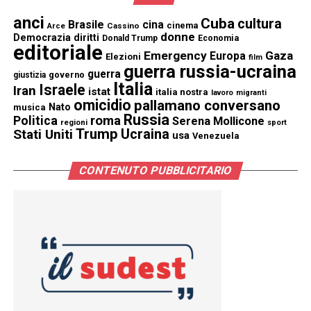
anci
Cuba
cultura
Brasile
cina
cinema
Cassino
Arce
donne
Democrazia
diritti
Donald Trump
Economia
editoriale
Emergency
Gaza
Europa
Elezioni
film
guerra russia-ucraina
guerra
governo
giustizia
Italia
Israele
Iran
istat
italia nostra
lavoro
migranti
omicidio
pallamano conversano
Nato
musica
Russia
Politica
roma
Serena Mollicone
regioni
sport
Trump
Stati Uniti
Ucraina
usa
Venezuela
CONTENUTO PUBBLICITARIO