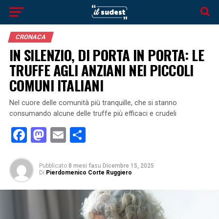
CRONACA
IN SILENZIO, DI PORTA IN PORTA: LE
TRUFFE AGLI ANZIANI NEI PICCOLI
COMUNI ITALIANI
Nel cuore delle comunità più tranquille, che si stanno
consumando alcune delle truffe più efficaci e crudeli
Facebook
Mastodon
Email
Condividi
Pubblicato
8 mesi fa
su
Dicembre 15, 2025
Di
Pierdomenico Corte Ruggiero