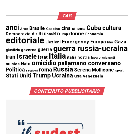
TAG
anci
Cuba
cultura
Brasile
cina
cinema
Cassino
Arce
donne
Democrazia
diritti
Donald Trump
Economia
editoriale
Emergency
Gaza
Europa
Elezioni
film
guerra russia-ucraina
guerra
governo
giustizia
Italia
Israele
Iran
istat
italia nostra
lavoro
migranti
omicidio
pallamano conversano
Nato
musica
Russia
Politica
roma
Serena Mollicone
regioni
sport
Trump
Stati Uniti
Ucraina
usa
Venezuela
CONTENUTO PUBBLICITARIO