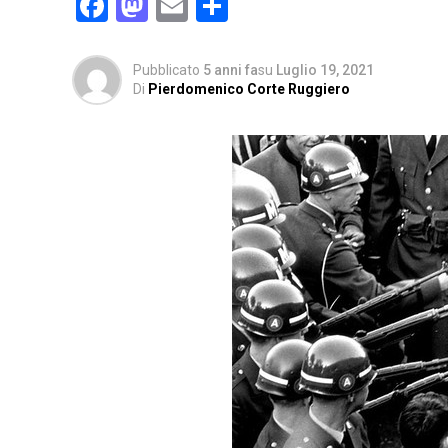
Facebook
Mastodon
Email
Condividi
Pubblicato
5 anni fa
su
Luglio 19, 2021
Di
Pierdomenico Corte Ruggiero