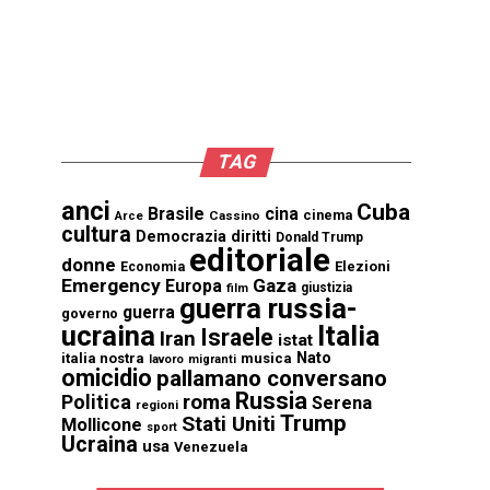
TAG
anci
Cuba
Brasile
cina
cinema
Cassino
Arce
cultura
Democrazia
diritti
Donald Trump
editoriale
donne
Elezioni
Economia
Emergency
Gaza
Europa
giustizia
film
guerra russia-
guerra
governo
ucraina
Italia
Israele
Iran
istat
Nato
italia nostra
musica
lavoro
migranti
omicidio
pallamano conversano
Russia
Politica
roma
Serena
regioni
Trump
Stati Uniti
Mollicone
sport
Ucraina
usa
Venezuela