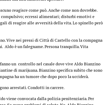
iascuno reagisce come può. Anche come non dovrebbe.
 compulsivo; eccessi alimentari; disturbi emotivi e
ali di reagire alle avversità della vita. Lo spinello però
o. Vive nei pressi di Città di Castello con la compagna
nni. Aldo è un falegname. Persona tranquilla. Vita
ne fanno un controllo nel casale dove vive Aldo Bianzino
iantine di marijuana. Bianzino specifica subito che sono
ompagna ha un tumore che dopo poco la ucciderà.
ono arrestati. Condotti in carcere.
do viene convocata dalla polizia penitenziaria. Per
esse. Se aveva problemi di salute. No. Aldo Bianzino