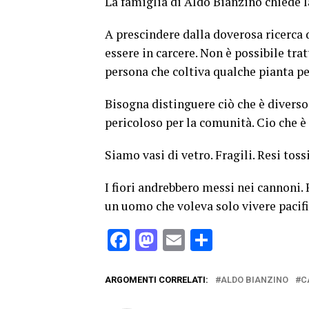
La famiglia di Aldo Bianzino chiede l
A prescindere dalla doverosa ricerca 
essere in carcere. Non è possibile tra
persona che coltiva qualche pianta pe
Bisogna distinguere ciò che è diverso
pericoloso per la comunità. Cio che 
Siamo vasi di vetro. Fragili. Resi tossi
I fiori andrebbero messi nei cannoni.
un uomo che voleva solo vivere pacif
Facebook
Mastodon
Email
Condividi
ARGOMENTI CORRELATI:
ALDO BIANZINO
C