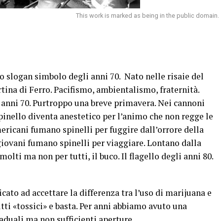
This work is marked as being in the public domain.
Lo slogan simbolo degli anni 70. Nato nelle risaie del
tina di Ferro. Pacifismo, ambientalismo, fraternità.
i anni 70. Purtroppo una breve primavera. Nei cannoni
spinello diventa anestetico per l’animo che non regge le
americani fumano spinelli per fuggire dall’orrore della
 giovani fumano spinelli per viaggiare. Lontano dalla
olti ma non per tutti, il buco. Il flagello degli anni 80.
ato ad accettare la differenza tra l’uso di marijuana e
tti «tossici» e basta. Per anni abbiamo avuto una
aduali ma non sufficienti aperture.