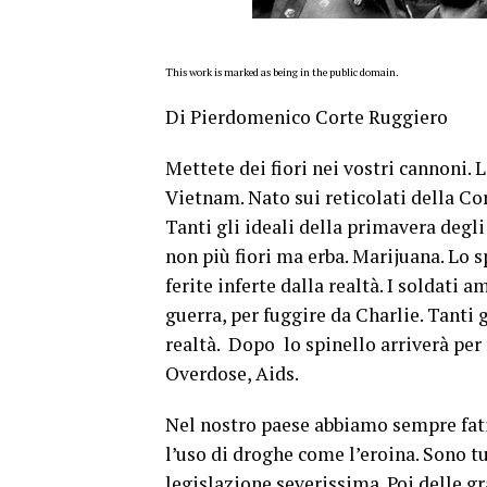
This work is marked as being in the public domain.
Di Pierdomenico Corte Ruggiero
Mettete dei fiori nei vostri cannoni. 
Vietnam. Nato sui reticolati della Cor
Tanti gli ideali della primavera degl
non più fiori ma erba. Marijuana. Lo 
ferite inferte dalla realtà. I soldati 
guerra, per fuggire da Charlie. Tanti
realtà. Dopo lo spinello arriverà per m
Overdose, Aids.
Nel nostro paese abbiamo sempre fatic
l’uso di droghe come l’eroina. Sono tu
legislazione severissima. Poi delle gr