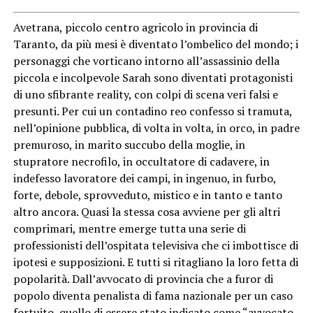
Avetrana, piccolo centro agricolo in provincia di
Taranto, da più mesi è diventato l’ombelico del mondo; i
personaggi che vorticano intorno all’assassinio della
piccola e incolpevole Sarah sono diventati protagonisti
di uno sfibrante reality, con colpi di scena veri falsi e
presunti. Per cui un contadino reo confesso si tramuta,
nell’opinione pubblica, di volta in volta, in orco, in padre
premuroso, in marito succubo della moglie, in
stupratore necrofilo, in occultatore di cadavere, in
indefesso lavoratore dei campi, in ingenuo, in furbo,
forte, debole, sprovveduto, mistico e in tanto e tanto
altro ancora. Quasi la stessa cosa avviene per gli altri
comprimari, mentre emerge tutta una serie di
professionisti dell’ospitata televisiva che ci imbottisce di
ipotesi e supposizioni. E tutti si ritagliano la loro fetta di
popolarità. Dall’avvocato di provincia che a furor di
popolo diventa penalista di fama nazionale per un caso
fortuito, quello di essere stato indicato come “avvocato