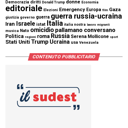
donne
Democrazia
diritti
Donald Trump
Economia
editoriale
Emergency
Gaza
Europa
Elezioni
film
guerra russia-ucraina
guerra
governo
giustizia
Italia
Israele
Iran
istat
italia nostra
lavoro
migranti
omicidio
pallamano conversano
Nato
musica
Russia
Politica
roma
Serena Mollicone
regioni
sport
Trump
Stati Uniti
Ucraina
usa
Venezuela
CONTENUTO PUBBLICITARIO