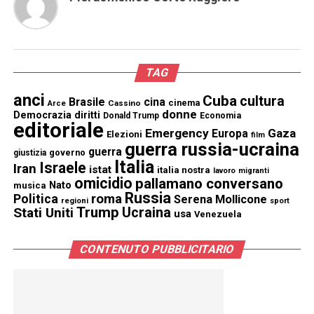
TAG
anci
Cuba
cultura
Brasile
cina
cinema
Cassino
Arce
donne
Democrazia
diritti
Donald Trump
Economia
editoriale
Emergency
Gaza
Europa
Elezioni
film
guerra russia-ucraina
guerra
governo
giustizia
Italia
Israele
Iran
istat
italia nostra
lavoro
migranti
omicidio
pallamano conversano
Nato
musica
Russia
Politica
roma
Serena Mollicone
regioni
sport
Trump
Stati Uniti
Ucraina
usa
Venezuela
CONTENUTO PUBBLICITARIO