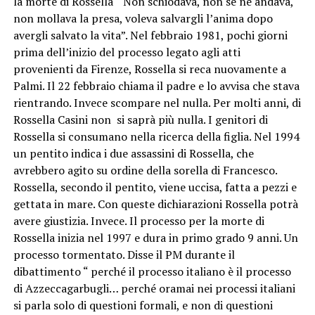
la morte di Rossella “ Non schiodava, non se ne andava,
non mollava la presa, voleva salvargli l’anima dopo
avergli salvato la vita”. Nel febbraio 1981, pochi giorni
prima dell’inizio del processo legato agli atti
provenienti da Firenze, Rossella si reca nuovamente a
Palmi. Il 22 febbraio chiama il padre e lo avvisa che stava
rientrando. Invece scompare nel nulla. Per molti anni, di
Rossella Casini non si saprà più nulla. I genitori di
Rossella si consumano nella ricerca della figlia. Nel 1994
un pentito indica i due assassini di Rossella, che
avrebbero agito su ordine della sorella di Francesco.
Rossella, secondo il pentito, viene uccisa, fatta a pezzi e
gettata in mare. Con queste dichiarazioni Rossella potrà
avere giustizia. Invece. Il processo per la morte di
Rossella inizia nel 1997 e dura in primo grado 9 anni. Un
processo tormentato. Disse il PM durante il
dibattimento “ perché il processo italiano è il processo
di Azzeccagarbugli… perché oramai nei processi italiani
si parla solo di questioni formali, e non di questioni