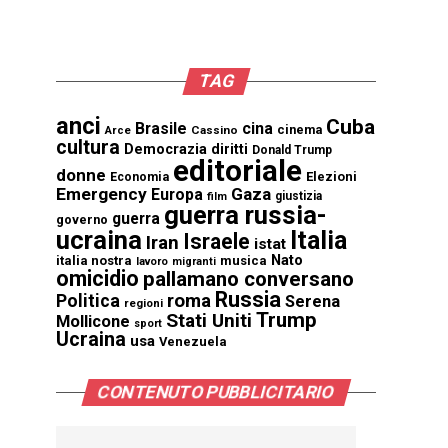
TAG
anci
Cuba
Brasile
cina
cinema
Cassino
Arce
cultura
Democrazia
diritti
Donald Trump
editoriale
donne
Elezioni
Economia
Emergency
Gaza
Europa
giustizia
film
guerra russia-
guerra
governo
ucraina
Italia
Israele
Iran
istat
Nato
italia nostra
musica
lavoro
migranti
omicidio
pallamano conversano
Russia
Politica
roma
Serena
regioni
Trump
Stati Uniti
Mollicone
sport
Ucraina
usa
Venezuela
CONTENUTO PUBBLICITARIO