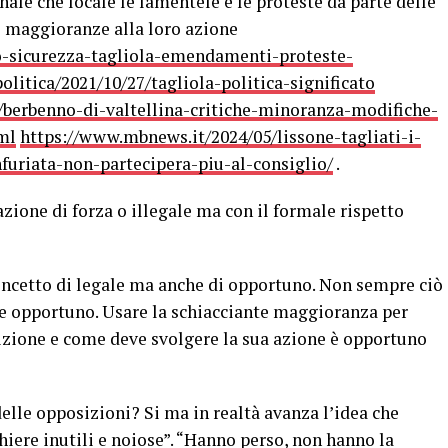
nale che locale le lamentele e le proteste da parte delle
e maggioranze alla loro azione
to-sicurezza-tagliola-emendamenti-proteste-
politica/2021/10/27/tagliola-politica-significato
a/berbenno-di-valtellina-critiche-minoranza-modifiche-
ml
https://www.mbnews.it/2024/05/lissone-tagliati-i-
furiata-non-partecipera-piu-al-consiglio/
.
ione di forza o illegale ma con il formale rispetto
concetto di legale ma anche di opportuno. Non sempre ciò
te opportuno. Usare la schiacciante maggioranza per
izione e come deve svolgere la sua azione è opportuno
elle opposizioni? Si ma in realtà avanza l’idea che
hiere inutili e noiose”. “Hanno perso, non hanno la