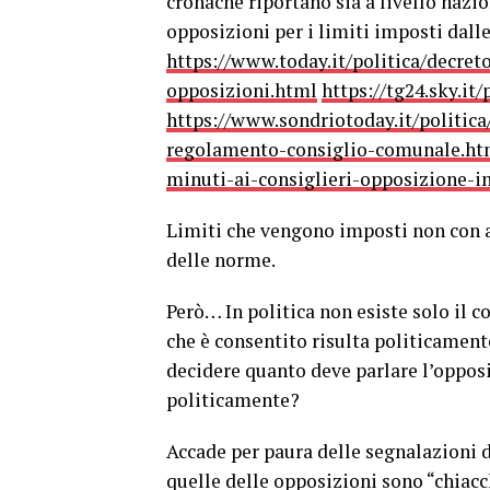
cronache riportano sia a livello nazio
opposizioni per i limiti imposti dall
https://www.today.it/politica/decre
opposizioni.html
https://tg24.sky.it/
https://www.sondriotoday.it/politic
regolamento-consiglio-comunale.ht
minuti-ai-consiglieri-opposizione-in
Limiti che vengono imposti non con az
delle norme.
Però… In politica non esiste solo il 
che è consentito risulta politicamen
decidere quanto deve parlare l’oppos
politicamente?
Accade per paura delle segnalazioni d
quelle delle opposizioni sono “chiacc