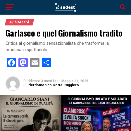
ATTUALITÀ
Garlasco e quel Giornalismo tradito
Critica al giornalismo sensazionalista che trasforma la
cronaca in spettacolo.
Facebook
Mastodon
Email
Condividi
Pubblicato
3 mesi fa
su
Maggio 11, 2026
Di
Pierdomenico Corte Ruggiero