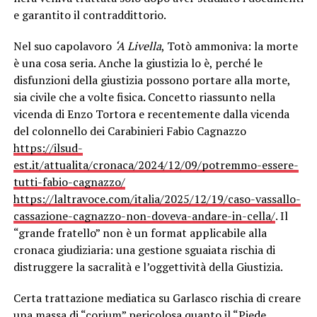
e garantito il contraddittorio.
Nel suo capolavoro
‘A Livella
, Totò ammoniva: la morte
è una cosa seria. Anche la giustizia lo è, perché le
disfunzioni della giustizia possono portare alla morte,
sia civile che a volte fisica. Concetto riassunto nella
vicenda di Enzo Tortora e recentemente dalla vicenda
del colonnello dei Carabinieri Fabio Cagnazzo
https://ilsud-
est.it/attualita/cronaca/2024/12/09/potremmo-essere-
tutti-fabio-cagnazzo/
https://laltravoce.com/italia/2025/12/19/caso-vassallo-
cassazione-cagnazzo-non-doveva-andare-in-cella/
. Il
“grande fratello” non è un format applicabile alla
cronaca giudiziaria: una gestione sguaiata rischia di
distruggere la sacralità e l’oggettività della Giustizia.
Certa trattazione mediatica su Garlasco rischia di creare
una massa di “corium” pericolosa quanto il “Piede