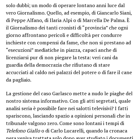
solo dubbi; un modo di operare lontano anni luce dal
vero Giornalismo. Quello, ad esempio, di Giancarlo Siani,
di Peppe Alfano, di Ilaria Alpi o di Marcella De Palma. È
il Giornalismo dei tanti cronisti di “provincia” che ogni
giorno affrontano pericoli e difficoltà per condurre
inchieste con compensi da fame, che non si prestano ad
“esecuzioni” mediatiche in piazza, capaci anche di
licenziarsi pur di non piegare la testa: veri cani da
guardia della democrazia che rifiutano di stare
accucciati al caldo nei palazzi del potere o di fare il cane
da pagliaio.
La gestione del caso Garlasco mette a nudo le piaghe del
nostro sistema informativo. Con gli atti segretati, quale
analisi seria è possibile fare nei salotti televisivi? I fatti
spariscono, lasciando spazio a opinioni personali che in
tribunale valgono zero. Come sono lontani i tempi di
Telefono Giallo
o di Carlo Lucarelli, quando la cronaca
nera veniva trattata solo dopo aver studiato i documenti