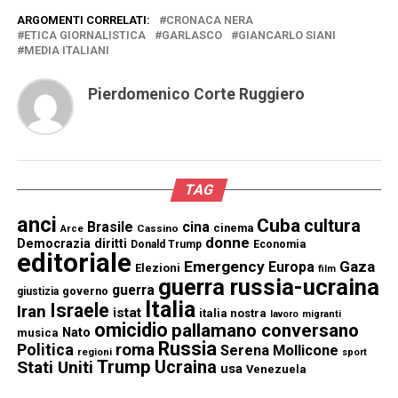
ARGOMENTI CORRELATI:
CRONACA NERA
ETICA GIORNALISTICA
GARLASCO
GIANCARLO SIANI
MEDIA ITALIANI
Pierdomenico Corte Ruggiero
TAG
anci
Cuba
cultura
Brasile
cina
cinema
Cassino
Arce
donne
Democrazia
diritti
Donald Trump
Economia
editoriale
Emergency
Gaza
Europa
Elezioni
film
guerra russia-ucraina
guerra
governo
giustizia
Italia
Israele
Iran
istat
italia nostra
lavoro
migranti
omicidio
pallamano conversano
Nato
musica
Russia
Politica
roma
Serena Mollicone
regioni
sport
Trump
Stati Uniti
Ucraina
usa
Venezuela