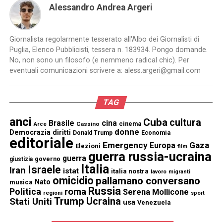
Alessandro Andrea Argeri
Giornalista regolarmente tesserato all'Albo dei Giornalisti di
Puglia, Elenco Pubblicisti, tessera n. 183934. Pongo domande.
No, non sono un filosofo (e nemmeno radical chic). Per
eventuali comunicazioni scrivere a: aless.argeri@gmail.com
TAG
anci
Cuba
cultura
Brasile
cina
cinema
Cassino
Arce
donne
Democrazia
diritti
Donald Trump
Economia
editoriale
Emergency
Gaza
Europa
Elezioni
film
guerra russia-ucraina
guerra
governo
giustizia
Italia
Israele
Iran
istat
italia nostra
lavoro
migranti
omicidio
pallamano conversano
Nato
musica
Russia
Politica
roma
Serena Mollicone
regioni
sport
Trump
Stati Uniti
Ucraina
usa
Venezuela