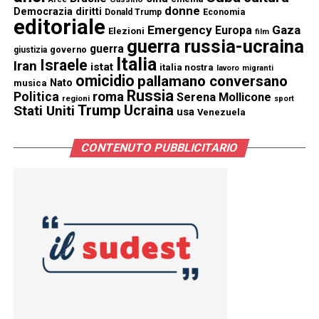
donne
Democrazia
diritti
Donald Trump
Economia
editoriale
Emergency
Gaza
Europa
Elezioni
film
guerra russia-ucraina
guerra
governo
giustizia
Italia
Israele
Iran
istat
italia nostra
lavoro
migranti
omicidio
pallamano conversano
Nato
musica
Russia
Politica
roma
Serena Mollicone
regioni
sport
Trump
Stati Uniti
Ucraina
usa
Venezuela
CONTENUTO PUBBLICITARIO