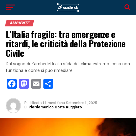
AMBIENTE
L’Italia fragile: tra emergenze e
ritardi, le criticità della Protezione
Civile
Dal sogno di Zamberletti alla sfida del clima estremo: cosa non
funziona e come si può rimediare
Facebook
Mastodon
Email
Condividi
Pubblicato
11 mesi fa
su
Settembre 1, 2025
Di
Pierdomenico Corte Ruggiero