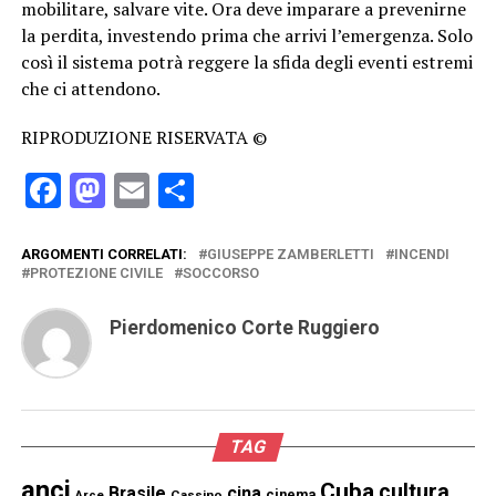
mobilitare, salvare vite. Ora deve imparare a prevenirne
la perdita, investendo prima che arrivi l’emergenza. Solo
così il sistema potrà reggere la sfida degli eventi estremi
che ci attendono.
RIPRODUZIONE RISERVATA ©
Facebook
Mastodon
Email
Condividi
ARGOMENTI CORRELATI:
GIUSEPPE ZAMBERLETTI
INCENDI
PROTEZIONE CIVILE
SOCCORSO
Pierdomenico Corte Ruggiero
TAG
anci
Cuba
cultura
Brasile
cina
cinema
Cassino
Arce