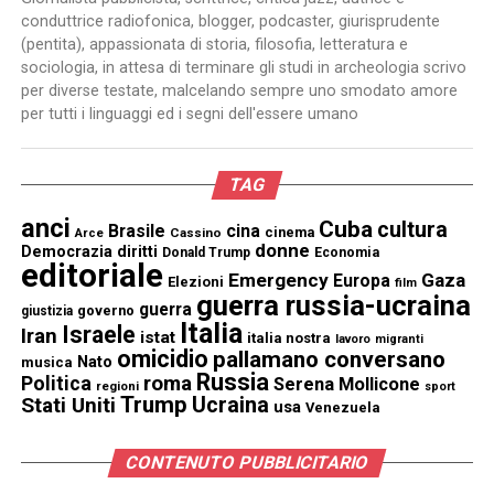
conduttrice radiofonica, blogger, podcaster, giurisprudente
(pentita), appassionata di storia, filosofia, letteratura e
sociologia, in attesa di terminare gli studi in archeologia scrivo
per diverse testate, malcelando sempre uno smodato amore
per tutti i linguaggi ed i segni dell'essere umano
TAG
anci
Cuba
cultura
Brasile
cina
cinema
Cassino
Arce
donne
Democrazia
diritti
Donald Trump
Economia
editoriale
Emergency
Gaza
Europa
Elezioni
film
guerra russia-ucraina
guerra
governo
giustizia
Italia
Israele
Iran
istat
italia nostra
lavoro
migranti
omicidio
pallamano conversano
Nato
musica
Russia
Politica
roma
Serena Mollicone
regioni
sport
Trump
Stati Uniti
Ucraina
usa
Venezuela
CONTENUTO PUBBLICITARIO