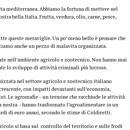
eta mediterranea. Abbiamo la fortuna di mettere nel
stra bella Italia. Frutta, verdura, olio, carne, pesce,
utte queste meraviglie. Un po’ meno bello è pensare che
tiamo anche un pezzo di malavita organizzata.
ate nell’ambiente agricolo e zootecnico. Non hanno mai
 lo sviluppo di attività criminali più lucrose.
nizzata nel settore agricolo e zootecnico italiano
crescente, con impatti devastanti sull’economia,
tori. Le agromafie – un termine che racchiude le attività
sa nostra – hanno trasformato l’agroalimentare in un
rdi di euro annui, secondo le stime di Coldiretti .
icolo si basa sul controllo del territorio e sulle frodi