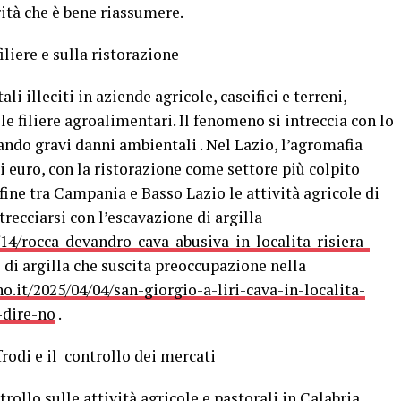
rità che è bene riassumere.
liere e sulla ristorazione
i illeciti in aziende agricole, caseifici e terreni,
le filiere agroalimentari. Il fenomeno si intreccia con lo
ando gravi danni ambientali . Nel Lazio, l’agromafia
di euro, con la ristorazione come settore più colpito
onfine tra Campania e Basso Lazio le attività agricole di
ecciarsi con l’escavazione di argilla
14/rocca-devandro-cava-abusiva-in-localita-risiera-
e di argilla che suscita preoccupazione nella
.it/2025/04/04/san-giorgio-a-liri-cava-in-localita-
-dire-no
.
frodi e il controllo dei mercati
ollo sulle attività agricole e pastorali in Calabria,