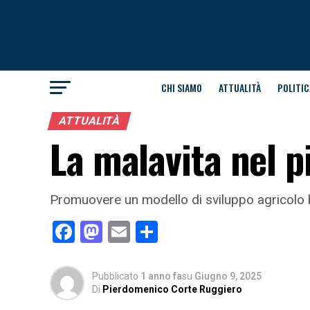
CHI SIAMO
ATTUALITÀ
POLITIC
ATTUALITÀ
La malavita nel p
Promuovere un modello di sviluppo agricolo basa
Facebook
Mastodon
Email
Condividi
Pubblicato
1 anno fa
su
Giugno 9, 2025
Di
Pierdomenico Corte Ruggiero