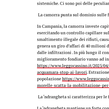
sistemiche. Ci sono poi delle peculia
La camorra punta sul dominio sulle fi
In Campania, la camorra investe capital
esercitando un controllo capillare sul
smaltimento illegale dei rifiuti, caus
genera un giro d’affari di 40 milioni 
dalle infiltrazioni . In più lungo il c
miglioramento fondiario vanno ad intr
https://www.leggocassino.it/2025/04/
acquamara-stop-ai-lavori
. Estrazion
popolazione
https://www.leggocassino
morelle-scatta-la-mobilitazione-per
La ‘ndrangheta si caratterizza per le 
La ‘ndrangheta mantiene un forte contr