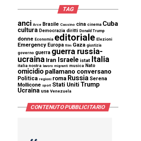
TAG
anci
Cuba
Brasile
cina
cinema
Cassino
Arce
cultura
Democrazia
diritti
Donald Trump
editoriale
donne
Elezioni
Economia
Emergency
Gaza
Europa
giustizia
film
guerra russia-
guerra
governo
ucraina
Italia
Israele
Iran
istat
Nato
italia nostra
musica
lavoro
migranti
omicidio
pallamano conversano
Russia
Politica
roma
Serena
regioni
Trump
Stati Uniti
Mollicone
sport
Ucraina
usa
Venezuela
CONTENUTO PUBBLICITARIO