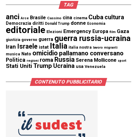
TAG
anci
Cuba
cultura
Brasile
cina
cinema
Cassino
Arce
donne
Democrazia
diritti
Donald Trump
Economia
editoriale
Emergency
Gaza
Europa
Elezioni
film
guerra russia-ucraina
guerra
governo
giustizia
Italia
Israele
Iran
istat
italia nostra
lavoro
migranti
omicidio
pallamano conversano
Nato
musica
Russia
Politica
roma
Serena Mollicone
regioni
sport
Trump
Stati Uniti
Ucraina
usa
Venezuela
CONTENUTO PUBBLICITARIO