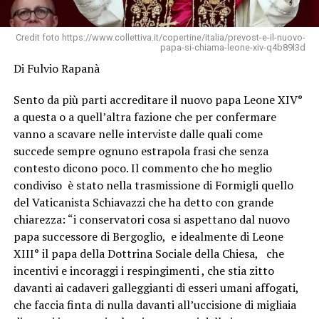
Credit foto https://www.collettiva.it/copertine/italia/prevost-e-il-nuovo-
papa-si-chiama-leone-xiv-q4b89l3d
Di Fulvio Rapanà
Sento da più parti accreditare il nuovo papa Leone XIV°
a questa o a quell’altra fazione che per confermare
vanno a scavare nelle interviste dalle quali come
succede sempre ognuno estrapola frasi che senza
contesto dicono poco. Il commento che ho meglio
condiviso è stato nella trasmissione di Formigli quello
del Vaticanista Schiavazzi che ha detto con grande
chiarezza: “i conservatori cosa si aspettano dal nuovo
papa successore di Bergoglio, e idealmente di Leone
XIII° il papa della Dottrina Sociale della Chiesa, che
incentivi e incoraggi i respingimenti , che stia zitto
davanti ai cadaveri galleggianti di esseri umani affogati,
che faccia finta di nulla davanti all’uccisione di migliaia