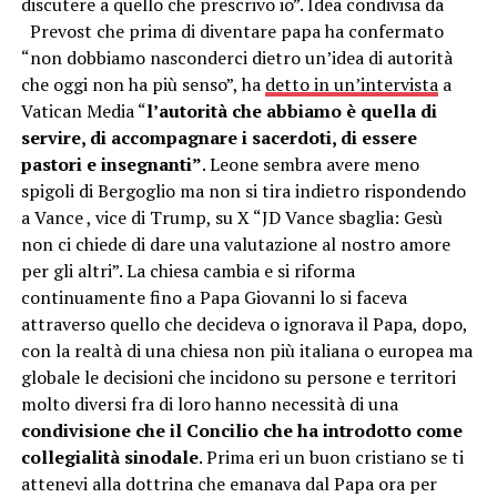
discutere a quello che prescrivo io”. Idea condivisa da
Prevost che prima di diventare papa ha confermato
“non dobbiamo nasconderci dietro un’idea di autorità
che oggi non ha più senso”, ha
detto in un’intervista
a
Vatican Media “
l’autorità che abbiamo è quella di
servire, di accompagnare i sacerdoti, di essere
pastori e insegnanti”
. Leone sembra avere meno
spigoli di Bergoglio ma non si tira indietro rispondendo
a Vance , vice di Trump, su X “JD Vance sbaglia: Gesù
non ci chiede di dare una valutazione al nostro amore
per gli altri”. La chiesa cambia e si riforma
continuamente fino a Papa Giovanni lo si faceva
attraverso quello che decideva o ignorava il Papa, dopo,
con la realtà di una chiesa non più italiana o europea ma
globale le decisioni che incidono su persone e territori
molto diversi fra di loro hanno necessità di una
condivisione che il Concilio che ha introdotto come
collegialità sinodale
. Prima eri un buon cristiano se ti
attenevi alla dottrina che emanava dal Papa ora per