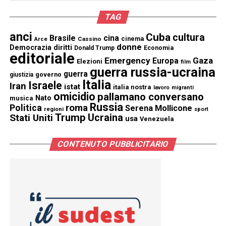
TAG
anci
Cuba
cultura
Brasile
cina
cinema
Cassino
Arce
donne
Democrazia
diritti
Donald Trump
Economia
editoriale
Emergency
Gaza
Europa
Elezioni
film
guerra russia-ucraina
guerra
governo
giustizia
Italia
Israele
Iran
istat
italia nostra
lavoro
migranti
omicidio
pallamano conversano
Nato
musica
Russia
Politica
roma
Serena Mollicone
regioni
sport
Trump
Stati Uniti
Ucraina
usa
Venezuela
CONTENUTO PUBBLICITARIO