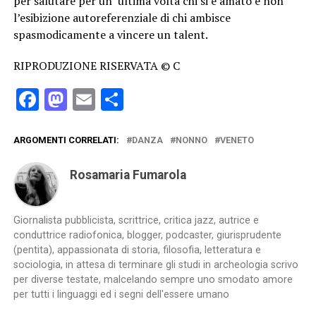
per salutare per un’ ultima volta chi si è amato e non
l’esibizione autoreferenziale di chi ambisce
spasmodicamente a vincere un talent.
RIPRODUZIONE RISERVATA © C
Facebook
Mastodon
Email
Condividi
ARGOMENTI CORRELATI:
DANZA
NONNO
VENETO
Rosamaria Fumarola
Giornalista pubblicista, scrittrice, critica jazz, autrice e
conduttrice radiofonica, blogger, podcaster, giurisprudente
(pentita), appassionata di storia, filosofia, letteratura e
sociologia, in attesa di terminare gli studi in archeologia scrivo
per diverse testate, malcelando sempre uno smodato amore
per tutti i linguaggi ed i segni dell'essere umano