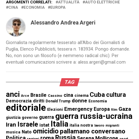
ARGOMENTI CORRELATI:
ATTUALITÀ
AUTO ELETTRICHE
CINA
ECONOMIA
EUROPA
Alessandro Andrea Argeri
Giornalista regolarmente tesserato all'Albo dei Giornalisti di
Puglia, Elenco Pubblicisti, tessera n. 183934. Pongo domande.
No, non sono un filosofo (e nemmeno radical chic). Per
eventuali comunicazioni scrivere a: aless.argeri@gmail.com
TAG
anci
Cuba
cultura
Brasile
cina
cinema
Cassino
Arce
donne
Democrazia
diritti
Donald Trump
Economia
editoriale
Emergency
Gaza
Europa
Elezioni
film
guerra russia-ucraina
guerra
governo
giustizia
Italia
Israele
Iran
istat
italia nostra
lavoro
migranti
omicidio
pallamano conversano
Nato
musica
Russia
Politica
roma
Serena Mollicone
regioni
sport