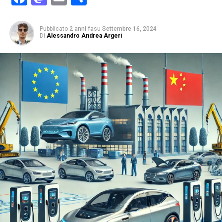
Pubblicato
2 anni fa
su
Settembre 16, 2024
Di
Alessandro Andrea Argeri