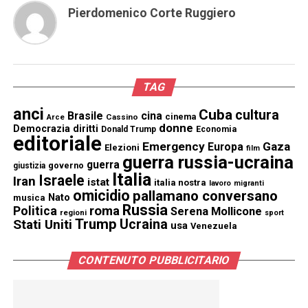
Pierdomenico Corte Ruggiero
TAG
anci
Cuba
cultura
Brasile
cina
cinema
Cassino
Arce
donne
Democrazia
diritti
Donald Trump
Economia
editoriale
Emergency
Gaza
Europa
Elezioni
film
guerra russia-ucraina
guerra
governo
giustizia
Italia
Israele
Iran
istat
italia nostra
lavoro
migranti
omicidio
pallamano conversano
Nato
musica
Russia
Politica
roma
Serena Mollicone
regioni
sport
Trump
Stati Uniti
Ucraina
usa
Venezuela
CONTENUTO PUBBLICITARIO