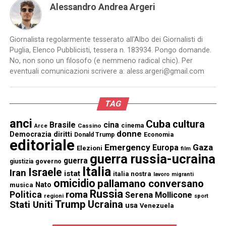
Alessandro Andrea Argeri
Giornalista regolarmente tesserato all'Albo dei Giornalisti di
Puglia, Elenco Pubblicisti, tessera n. 183934. Pongo domande.
No, non sono un filosofo (e nemmeno radical chic). Per
eventuali comunicazioni scrivere a: aless.argeri@gmail.com
TAG
anci
Cuba
cultura
Brasile
cina
cinema
Cassino
Arce
donne
Democrazia
diritti
Donald Trump
Economia
editoriale
Emergency
Gaza
Europa
Elezioni
film
guerra russia-ucraina
guerra
governo
giustizia
Italia
Israele
Iran
istat
italia nostra
lavoro
migranti
omicidio
pallamano conversano
Nato
musica
Russia
Politica
roma
Serena Mollicone
regioni
sport
Trump
Stati Uniti
Ucraina
usa
Venezuela