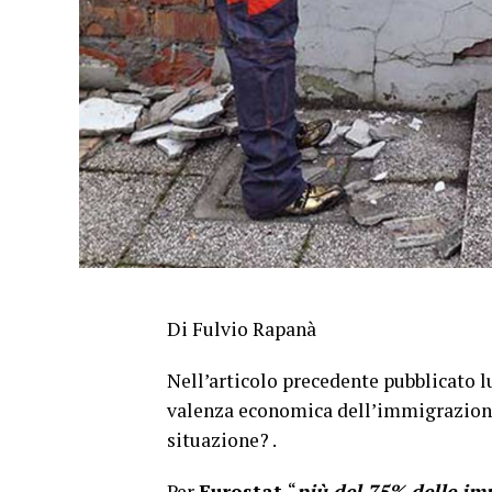
Di Fulvio Rapanà
Nell’articolo precedente pubblicato lu
valenza economica dell’immigrazione
situazione? .
Per
Eurostat
“
più del 75% delle im