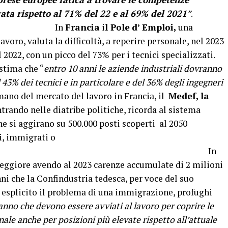
rata rispetto al 71% del 22 e al 69% del 2021
”
.
n
Francia
i
l Pole
d’
Emploi,
una
voro, valuta la difficoltà, a reperire personale, nel 2023
 2022, con un picco del 73% per i tecnici specializzati.
stima che “
entro 10 anni le aziende industriali dovranno
43% dei tecnici e in particolare e del 36% degli ingegneri
mano del mercato del lavoro in Francia, il
Medef, la
trando nelle diatribe politiche, ricorda al sistema
che si aggirano su 500.000 posti scoperti al 2050
i, immigrati o
n. In
peggiore avendo al 2023 carenze accumulate di 2 milioni
anni che la Confindustria tedesca, per voce del suo
esplicito il problema di una immigrazione, profughi
’anno che devono essere avviati al lavoro per coprire le
le anche per posizioni più elevate rispetto all’attuale