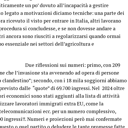
iticamente un po’ dovuto all’incapacità a gestire
so legato a motivazioni diciamo tecniche: una parte dei
 ricevuto il visto per entrare in Italia, altri lavorano
a procedura si concludesse, e se non dovesse andare a
ltri ancora sono riusciti a regolarizzarsi quando ormai
o essenziale nei settori dell’agricoltura e
ui numeri: primo, con 209
one che l’invasione sta avvenendo ad opera di persone
o clandestino”; secondo, con i 18 mila soggiorni abbiamo
revisto dalle “quote” di 69.700 ingressi. Nel 2024 oltre
tori economici sono stati aggiunti alla lista di attività
lizzare lavoratori immigrati extra EU, come la
e telecomunicazioni ecc. per un numero complessivo,
000 ingressi!!. Numeri e proiezioni però mai confermate
 questo o quel partito o deludere le tante promesse fatte