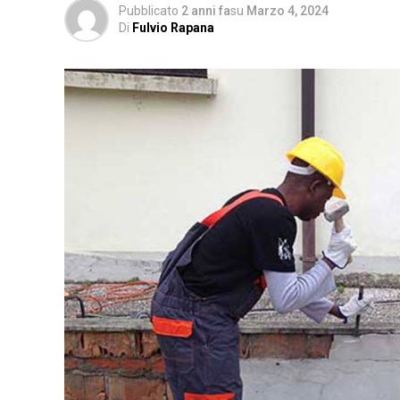
Pubblicato
2 anni fa
su
Marzo 4, 2024
Di
Fulvio Rapana