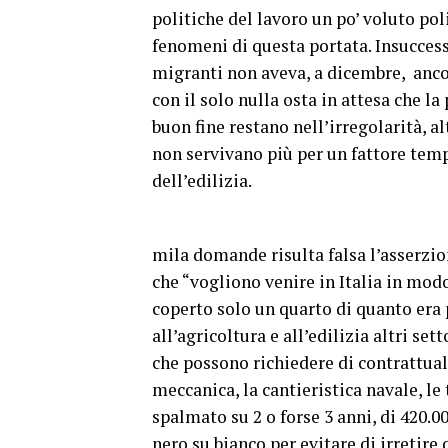
politiche del lavoro un po’ voluto pol
fenomeni di questa portata. Insucces
migranti non aveva, a dicembre, ancora
con il solo nulla osta in attesa che l
buon fine restano nell’irregolarità, a
non servivano più per un fattore temp
dell’edilizia.
Due riflessioni s
mila domande risulta falsa l’asserzi
che “vogliono venire in Italia in mod
coperto solo un quarto di quanto era p
all’agricoltura e all’edilizia altri set
che possono richiedere di contrattua
meccanica, la cantieristica navale, l
spalmato su 2 o forse 3 anni, di 420.
nero su bianco per evitare di irretire