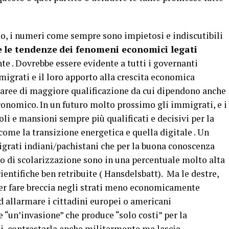
mo, i numeri come sempre sono impietosi e indiscutibili
e
le tendenze
dei fenomeni economici legati
ente . Dovrebbe essere evidente a tutti i governanti
migrati e il loro apporto alla crescita economica
 aree di maggiore qualificazione da cui dipendono anche
economico. In un futuro molto prossimo gli immigrati, e i
oli e mansioni sempre più qualificati e decisivi per la
 come la transizione energetica e quella digitale . Un
igrati indiani/pachistani che per la buona conoscenza
ipo di scolarizzazione sono in una percentuale molto alta
ientifiche ben retribuite ( Hansdelsbatt). Ma le destre,
er fare breccia negli strati meno economicamente
d allarmare i cittadini europei o americani
“un’invasione” che produce “solo costi” per la
a di contrastarla anche militarmente ma lascia