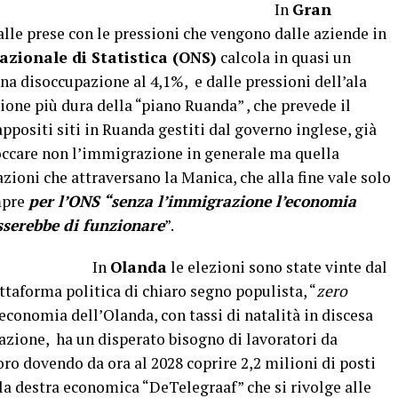
. In
Gran
alle prese con le pressioni che vengono dalle aziende in
Nazionale di Statistica (ONS)
calcola in quasi un
una disoccupazione al 4,1%, e dalle pressioni dell’ala
ione più dura della “piano Ruanda” , che prevede il
appositi siti in Ruanda gestiti dal governo inglese, già
occare non l’immigrazione in generale ma quella
zioni che attraversano la Manica, che alla fine vale solo
mpre
per l’ONS “senza l’immigrazione l’economia
esserebbe di funzionare
”.
n
Olanda
le elezioni sono state vinte dal
ttaforma politica di chiaro segno populista, “
zero
l’economia dell’Olanda, con tassi di natalità in discesa
pazione, ha un disperato bisogno di lavoratori da
ro dovendo da ora al 2028 coprire 2,2 milioni di posti
ella destra economica “DeTelegraaf” che si rivolge alle