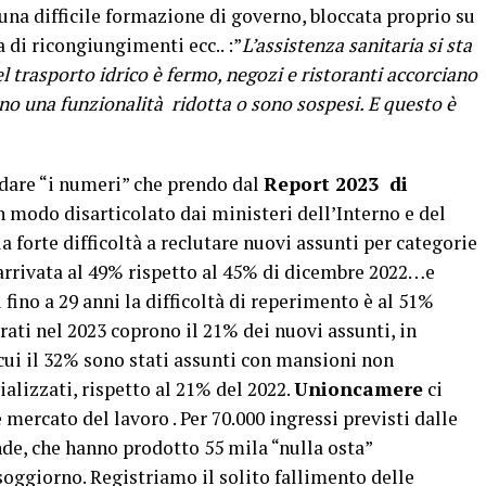
 una difficile formazione di governo, bloccata proprio su
di ricongiungimenti ecc.. :”
L’assistenza sanitaria si sta
 trasporto idrico è fermo, negozi e ristoranti accorciano
anno una funzionalità ridotta o sono sospesi. E questo è
a dare “i numeri” che prendo dal
Report 2023 di
 modo disarticolato dai ministeri dell’Interno e del
la forte difficoltà a reclutare nuovi assunti per categorie
è arrivata al 49% rispetto al 45% di dicembre 2022…e
 fino a 29 anni la difficoltà di reperimento è al 51%
rati nel 2023 coprono il 21% dei nuovi assunti, in
cui il 32% sono stati assunti con mansioni non
alizzati, rispetto al 21% del 2022.
Unioncamere
ci
mercato del lavoro . Per 70.000 ingressi previsti dalle
de, che hanno prodotto 55 mila “nulla osta”
 soggiorno. Registriamo il solito fallimento delle