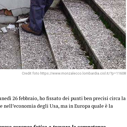
Credit foto https://www.monzalecco.lombardia.cisl.it/?p=11608
nedì 26 febbraio, ho fissato dei punti ben precisi circa la
 nell’economia degli Usa, ma in Europa quale è la
prese europee fatica a trovare le competenze