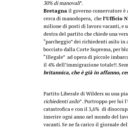
30% di manovali
”
Bretagna
il governo conservatore è 
cerca di manodopera, che
l’Ufficio 
milione di posti di lavoro vacanti, e 
destra del partito che chiede una vers
“parcheggio” dei richiedenti asilo in 
bocciato dalla Corte Suprema, per bl
“illegale” ad opera di piccole imbarca
il 4% dell’immigrazione totale!!. Se
britannica, che è già in affanno, c
I
Partito Liberale di Wilders su una pia
richiedenti
asilo
” . Purtroppo per lui 
catastrofica e con il 3,6% di disoccu
inserire ogni anno nel mondo del lavo
vacanti. Se ne fa carico il giornale d