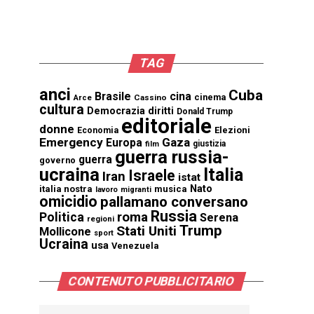
TAG
anci
Cuba
Brasile
cina
cinema
Cassino
Arce
cultura
Democrazia
diritti
Donald Trump
editoriale
donne
Elezioni
Economia
Emergency
Gaza
Europa
giustizia
film
guerra russia-
guerra
governo
ucraina
Italia
Israele
Iran
istat
Nato
italia nostra
musica
lavoro
migranti
omicidio
pallamano conversano
Russia
Politica
roma
Serena
regioni
Trump
Stati Uniti
Mollicone
sport
Ucraina
usa
Venezuela
CONTENUTO PUBBLICITARIO