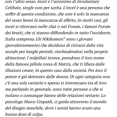
con l’altro sesso. Incel è l’acronimo di Involuntary
Celibate, single non per scelta. L’incel è una persona che
soffre di questa condizione, che non è solo la mancanza
del sesso bensì la mancanza di affetto. In molti casi, gli
incel si ritrovano nelle chat o nei Forum, i famosi Forum
dei brutti, che si stanno diffondendo in tutto l’occidente,
Italia compresa. Gli Hikikomori” sono i giovani
(prevalentemente) che decidono di ritirarsi dalla vita
sociale per lunghi periodi, rinchiudendosi nella propria
abitazione. I redpillati invece, prendono il loro nome
dalla famosa pillola rossa di Matrix, che ti libera dalle
illusioni create, in questo caso dalla società. Per loro il
potere è già detenuto dalle donne. Di ogni categoria non
c’è una sola variante e spesso si intersecano tra di loro
ma parlando in generale, sono tutte persone o che si
isolano o comunque hanno delle relazioni settarie. Lo
psicologo Marco Crepaldi, ci guida attraverso il mondo
del disagio maschile, dove i social hanno avuto una
buona dose di colpa
.