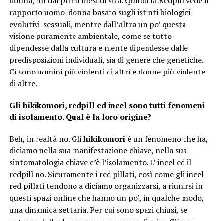
donna, fin dai primi mesi di vita. Quindi la Redpill vede il
rapporto uomo-donna basato sugli istinti biologici-
evolutivi-sessuali, mentre dall’altra un po’ questa
visione puramente ambientale, come se tutto
dipendesse dalla cultura e niente dipendesse dalle
predisposizioni individuali, sia di genere che genetiche.
Ci sono uomini più violenti di altri e donne più violente
di altre.
Gli hikikomori, redpill ed incel sono tutti fenomeni
di isolamento. Qual è la loro origine?
Beh, in realtà no. Gli
hikikomori
è un fenomeno che ha,
diciamo nella sua manifestazione chiave, nella sua
sintomatologia chiave c’è l’isolamento. L’ incel ed il
redpill no. Sicuramente i red pillati, così come gli incel
red pillati tendono a diciamo organizzarsi, a riunirsi in
questi spazi online che hanno un po’, in qualche modo,
una dinamica settaria. Per cui sono spazi chiusi, se