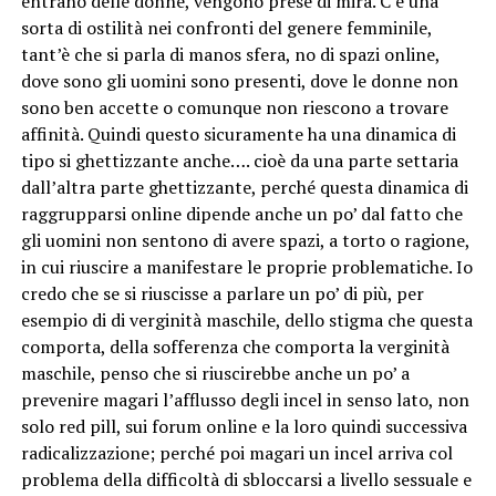
entrano delle donne, vengono prese di mira. C’è una
sorta di ostilità nei confronti del genere femminile,
tant’è che si parla di manos sfera, no di spazi online,
dove sono gli uomini sono presenti, dove le donne non
sono ben accette o comunque non riescono a trovare
affinità. Quindi questo sicuramente ha una dinamica di
tipo si ghettizzante anche…. cioè da una parte settaria
dall’altra parte ghettizzante, perché questa dinamica di
raggrupparsi online dipende anche un po’ dal fatto che
gli uomini non sentono di avere spazi, a torto o ragione,
in cui riuscire a manifestare le proprie problematiche. Io
credo che se si riuscisse a parlare un po’ di più, per
esempio di di verginità maschile, dello stigma che questa
comporta, della sofferenza che comporta la verginità
maschile, penso che si riuscirebbe anche un po’ a
prevenire magari l’afflusso degli incel in senso lato, non
solo red pill, sui forum online e la loro quindi successiva
radicalizzazione; perché poi magari un incel arriva col
problema della difficoltà di sbloccarsi a livello sessuale e