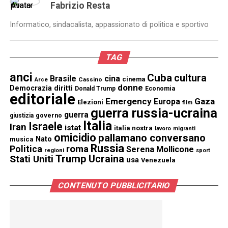
Fabrizio Resta
Informatico, sindacalista, appassionato di politica e sportivo
TAG
anci
Cuba
cultura
Brasile
cina
cinema
Cassino
Arce
donne
Democrazia
diritti
Donald Trump
Economia
editoriale
Emergency
Gaza
Europa
Elezioni
film
guerra russia-ucraina
guerra
governo
giustizia
Italia
Israele
Iran
istat
italia nostra
lavoro
migranti
omicidio
pallamano conversano
Nato
musica
Russia
Politica
roma
Serena Mollicone
regioni
sport
Trump
Stati Uniti
Ucraina
usa
Venezuela
CONTENUTO PUBBLICITARIO