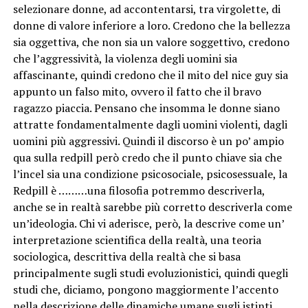
selezionare donne, ad accontentarsi, tra virgolette, di
donne di valore inferiore a loro. Credono che la bellezza
sia oggettiva, che non sia un valore soggettivo, credono
che l’aggressività, la violenza degli uomini sia
affascinante, quindi credono che il mito del nice guy sia
appunto un falso mito, ovvero il fatto che il bravo
ragazzo piaccia. Pensano che insomma le donne siano
attratte fondamentalmente dagli uomini violenti, dagli
uomini più aggressivi. Quindi il discorso è un po’ ampio
qua sulla redpill però credo che il punto chiave sia che
l’incel sia una condizione psicosociale, psicosessuale, la
Redpill è ………una filosofia potremmo descriverla,
anche se in realtà sarebbe più corretto descriverla come
un’ideologia. Chi vi aderisce, però, la descrive come un’
interpretazione scientifica della realtà, una teoria
sociologica, descrittiva della realtà che si basa
principalmente sugli studi evoluzionistici, quindi quegli
studi che, diciamo, pongono maggiormente l’accento
nella descrizione delle dinamiche umane sugli istinti,