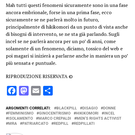
Mah tutti questi fenomeni sicuramente sono in una fase
ancora embrionale, forse in una prima fase, ecco
sicuramente se ne parlerà molto in futuro,
principalmente di hikikomori da un punto di vista anche
di bisogni di intervento, se ne sta già parlando. Sugli
incel se ne parlerà ancora per un po’ di anni, come
solamente di un fenomeno, diciamo, tossico del web e
poi magari si inizierà a parlarne anche in maniera un po’
più sensata e puntuale.
RIPRODUZIONE RISERVATA ©
Facebook
Mastodon
Email
Condividi
ARGOMENTI CORRELATI:
BLACKPILL
DISAGIO
DONNE
FEMMINISMO
GINOCENTRISMO
HIKIKOMORI
INCEL
ISOLAMENTO
MARCO CREPALDI
MEN’S RIGHTS ACTIVIST
MRA
PATRIARCATO
REDPILL
REDPILLATI