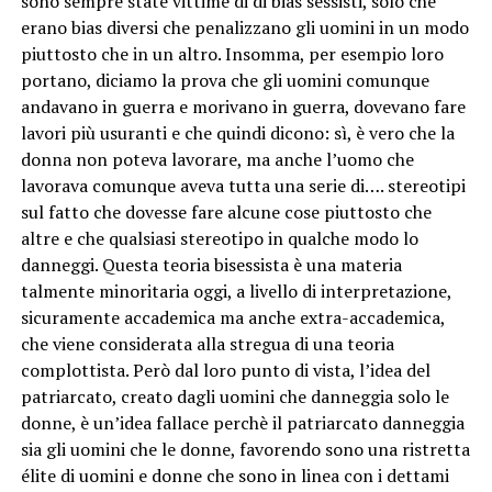
sono sempre state vittime di di bias sessisti, solo che
erano bias diversi che penalizzano gli uomini in un modo
piuttosto che in un altro. Insomma, per esempio loro
portano, diciamo la prova che gli uomini comunque
andavano in guerra e morivano in guerra, dovevano fare
lavori più usuranti e che quindi dicono: sì, è vero che la
donna non poteva lavorare, ma anche l’uomo che
lavorava comunque aveva tutta una serie di…. stereotipi
sul fatto che dovesse fare alcune cose piuttosto che
altre e che qualsiasi stereotipo in qualche modo lo
danneggi. Questa teoria bisessista è una materia
talmente minoritaria oggi, a livello di interpretazione,
sicuramente accademica ma anche extra-accademica,
che viene considerata alla stregua di una teoria
complottista. Però dal loro punto di vista, l’idea del
patriarcato, creato dagli uomini che danneggia solo le
donne, è un’idea fallace perchè il patriarcato danneggia
sia gli uomini che le donne, favorendo sono una ristretta
élite di uomini e donne che sono in linea con i dettami