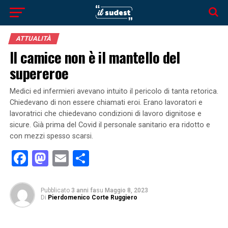
ATTUALITÀ
Il camice non è il mantello del
supereroe
Medici ed infermieri avevano intuito il pericolo di tanta retorica.
Chiedevano di non essere chiamati eroi. Erano lavoratori e
lavoratrici che chiedevano condizioni di lavoro dignitose e
sicure. Già prima del Covid il personale sanitario era ridotto e
con mezzi spesso scarsi.
Facebook
Mastodon
Email
Condividi
Pubblicato
3 anni fa
su
Maggio 8, 2023
Di
Pierdomenico Corte Ruggiero