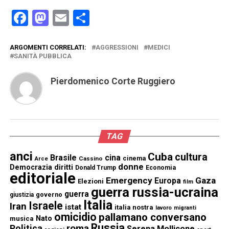
Facebook
Mastodon
Email
Condividi
ARGOMENTI CORRELATI:
AGGRESSIONI
MEDICI
SANITÀ PUBBLICA
Pierdomenico Corte Ruggiero
TAG
anci
Cuba
cultura
Brasile
cina
cinema
Cassino
Arce
donne
Democrazia
diritti
Donald Trump
Economia
editoriale
Emergency
Gaza
Europa
Elezioni
film
guerra russia-ucraina
guerra
governo
giustizia
Italia
Israele
Iran
istat
italia nostra
lavoro
migranti
omicidio
pallamano conversano
Nato
musica
Russia
Politica
roma
Serena Mollicone