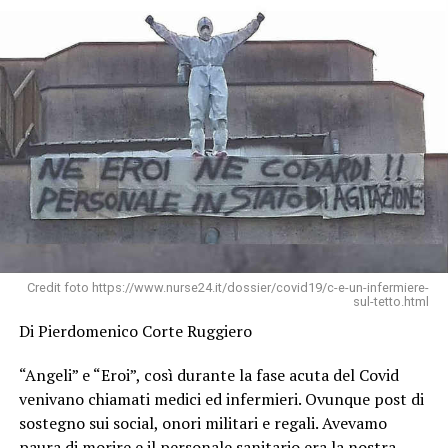
Credit foto https://www.nurse24.it/dossier/covid19/c-e-un-infermiere-
sul-tetto.html
Di Pierdomenico Corte Ruggiero
“Angeli” e “Eroi”, così durante la fase acuta del Covid
venivano chiamati medici ed infermieri. Ovunque post di
sostegno sui social, onori militari e regali. Avevamo
paura di morire e il personale sanitario era la nostra