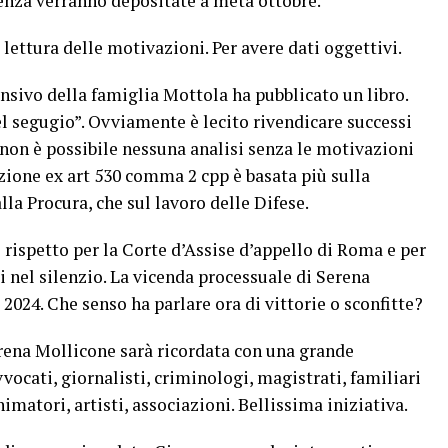
enza verranno depositate a metà ottobre.
 lettura delle motivazioni. Per avere dati oggettivi.
fensivo della famiglia Mottola ha pubblicato un libro.
el segugio”. Ovviamente è lecito rivendicare successi
non è possibile nessuna analisi senza le motivazioni
zione ex art 530 comma 2 cpp è basata più sulla
la Procura, che sul lavoro delle Difese.
Il rispetto per la Corte d’Assise d’appello di Roma e per
 nel silenzio. La vicenda processuale di Serena
2024. Che senso ha parlare ora di vittorie o sconfitte?
erena Mollicone sarà ricordata con una grande
vocati, giornalisti, criminologi, magistrati, familiari
imatori, artisti, associazioni. Bellissima iniziativa.