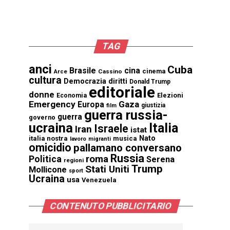
TAG
anci
Cuba
Brasile
cina
cinema
Cassino
Arce
cultura
Democrazia
diritti
Donald Trump
editoriale
donne
Elezioni
Economia
Emergency
Gaza
Europa
giustizia
film
guerra russia-
guerra
governo
ucraina
Italia
Israele
Iran
istat
Nato
italia nostra
musica
lavoro
migranti
omicidio
pallamano conversano
Russia
Politica
roma
Serena
regioni
Trump
Stati Uniti
Mollicone
sport
Ucraina
usa
Venezuela
CONTENUTO PUBBLICITARIO