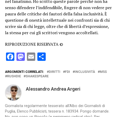
nel fanatismo. Ho scritto queste parole perché non ha
senso difendere l’indifendibile, fingere di non vedere per
paura delle critiche dei fautori della falsa inclusività. È
questione di onestà intellettuale nei confronti sia di chi
scrive sia di chi legge, oltre che di libertà d’espressione,
la stessa per cui gli scrittori vengono accoltellati.
RIPRODUZIONE RISERVATA ©
Facebook
Mastodon
Email
Condividi
ARGOMENTI CORRELATI:
DIRITTI
FDI
INCLUSIVITÀ
M5S
RUSHDIE
SHAKESPEARE
Alessandro Andrea Argeri
Giornalista regolarmente tesserato all'Albo dei Giornalisti di
Puglia, Elenco Pubblicisti, tessera n. 183934. Pongo domande.
No, non sono un filosofo (e nemmeno radical chic). Per