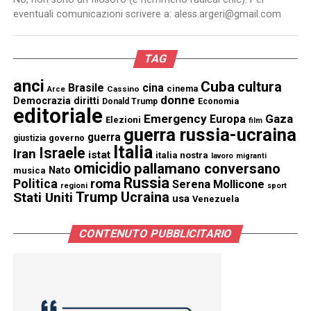
eventuali comunicazioni scrivere a: aless.argeri@gmail.com
TAG
anci
Cuba
cultura
Brasile
cina
cinema
Cassino
Arce
donne
Democrazia
diritti
Donald Trump
Economia
editoriale
Emergency
Gaza
Europa
Elezioni
film
guerra russia-ucraina
guerra
governo
giustizia
Italia
Israele
Iran
istat
italia nostra
lavoro
migranti
omicidio
pallamano conversano
Nato
musica
Russia
Politica
roma
Serena Mollicone
regioni
sport
Trump
Stati Uniti
Ucraina
usa
Venezuela
CONTENUTO PUBBLICITARIO