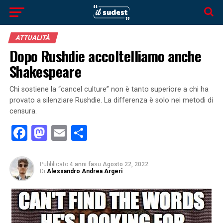
ATTUALITÀ
Dopo Rushdie accoltelliamo anche
Shakespeare
Chi sostiene la “cancel culture” non è tanto superiore a chi ha
provato a silenziare Rushdie. La differenza è solo nei metodi di
censura.
Facebook
Mastodon
Email
Condividi
Pubblicato
4 anni fa
su
Agosto 22, 2022
Di
Alessandro Andrea Argeri