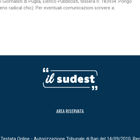
 Giornalisti di Puglia, Elenco Pubblicisti, tessera n. 183934. Pongo
 radical chic). Per eventuali comunicazioni scrivere a:
AREA RISERVATA
Testata Online - Autorizzazione Tribunale di Bari del 14/09/2010, Re