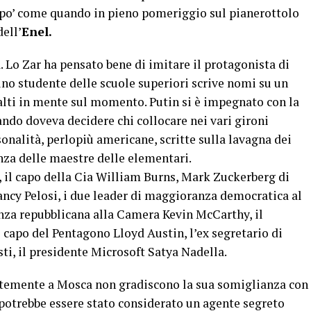
n po’ come quando in pieno pomeriggio sul pianerottolo
dell’
Enel.
. Lo Zar ha pensato bene di imitare il protagonista di
 uno studente delle scuole superiori scrive nomi su un
alti in mente sul momento. Putin si è impegnato con la
o doveva decidere chi collocare nei vari gironi
rsonalità, perlopiù americane, scritte sulla lavagna dei
nza delle maestre delle elementari.
, il capo della Cia William Burns, Mark Zuckerberg di
ncy Pelosi, i due leader di maggioranza democratica al
za repubblicana alla Camera Kevin McCarthy, il
l capo del Pentagono Lloyd Austin, l’ex segretario di
sti, il presidente Microsoft Satya Nadella.
temente a Mosca non gradiscono la sua somiglianza con
 potrebbe essere stato considerato un agente segreto