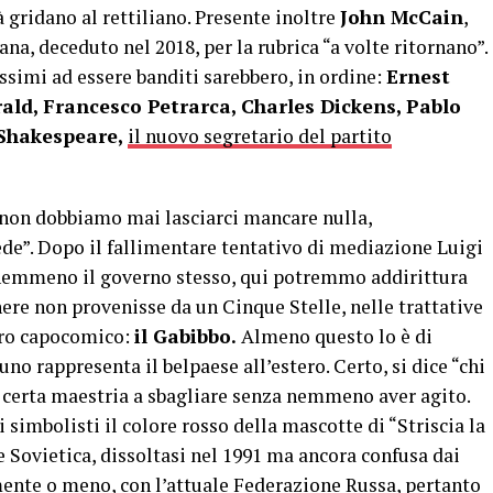
 gridano al rettiliano. Presente inoltre
John McCain
,
na, deceduto nel 2018, per la rubrica “a volte ritornano”.
ossimi ad essere banditi sarebbero, in ordine:
Ernest
ald, Francesco Petrarca, Charles Dickens, Pablo
Shakespeare,
il nuovo segretario del partito
sa, non dobbiamo mai lasciarci mancare nulla,
ede”. Dopo il fallimentare tentativo di mediazione Luigi
 nemmeno il governo stesso, qui potremmo addirittura
nere non provenisse da un Cinque Stelle, nelle trattative
ltro capocomico:
il Gabibbo.
Almeno questo lo è di
o rappresenta il belpaese all’estero. Certo, si dice “chi
a certa maestria a sbagliare senza nemmeno aver agito.
 simbolisti il colore rosso della mascotte di “Striscia la
e Sovietica, dissoltasi nel 1991 ma ancora confusa dai
amente o meno, con l’attuale Federazione Russa, pertanto