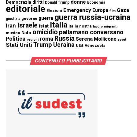
donne
Democrazia
diritti
Donald Trump
Economia
editoriale
Emergency
Gaza
Europa
Elezioni
film
guerra russia-ucraina
guerra
governo
giustizia
Italia
Israele
Iran
istat
italia nostra
lavoro
migranti
omicidio
pallamano conversano
Nato
musica
Russia
Politica
roma
Serena Mollicone
regioni
sport
Trump
Stati Uniti
Ucraina
usa
Venezuela
CONTENUTO PUBBLICITARIO